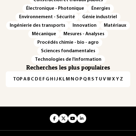
Électronique - Photonique
Énergies
Environnement - Sécurité
Génie industriel
Ingénierie des transports
Innovation
Matériaux
Mécanique
Mesures - Analyses
Procédés chimie - bio - agro
Sciences fondamentales
Technologies de l'information
Recherches les plus populaires
TOP
·
A
·
B
·
C
·
D
·
E
·
F
·
G
·
H
·
I
·
J
·
K
·
L
·
M
·
N
·
O
·
P
·
Q
·
R
·
S
·
T
·
U
·
V
·
W
·
X
·
Y
·
Z