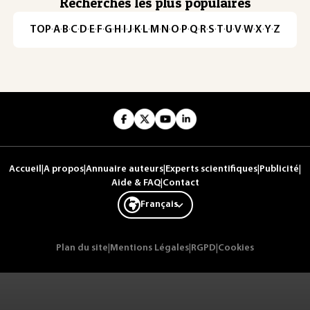
Recherches les plus populaires
TOP
·
A
·
B
·
C
·
D
·
E
·
F
·
G
·
H
·
I
·
J
·
K
·
L
·
M
·
N
·
O
·
P
·
Q
·
R
·
S
·
T
·
U
·
V
·
W
·
X
·
Y
·
Z
Accueil
|
A propos
|
Annuaire auteurs
|
Experts scientifiques
|
Publicité
|
Aide & FAQ
|
Contact
Français
Plan du site
|
Mentions Légales
|
RGPD
|
Cookies