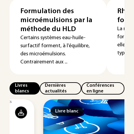
Formulation des
Rhéo
microémulsions par la
form
méthode du HLD
La rhéo
formulé
Certains systèmes eau-huile-
elle e
surfactif forment, à l’équilibre,
type et 
des microémulsions.
Contrairement aux ...
Livres
Dernières
Conférences
blancs
actualités
en ligne
Livre blanc