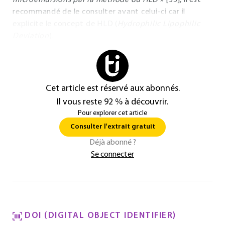
microémulsions par la méthode du HLD
» [35], il est
recommandé de le consulter avant celui-ci car il
explicite le concept de HLD (
Hydrophilic Lipophilic
Deviation
).
Cet article est réservé aux abonnés.
Il vous reste 92 % à découvrir.
Pour explorer cet article
Consulter l'extrait gratuit
Déjà abonné ?
Se connecter
DOI (DIGITAL OBJECT IDENTIFIER)