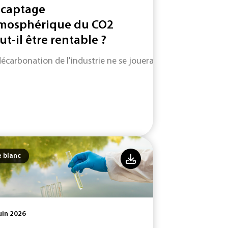
 captage
mosphérique du CO2
ut-il être rentable ?
décarbonation de l'industrie ne se jouera pas uniquement su
e blanc
uin 2026