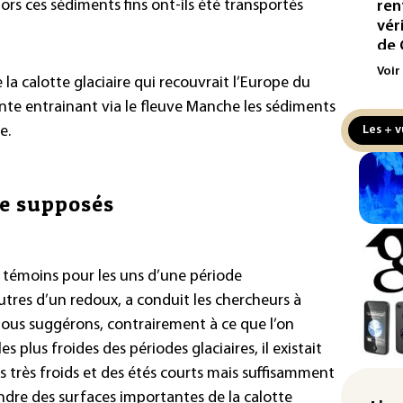
rs ces sédiments fins ont-ils été transportés
ren
vér
de 
Voir
L'E
 la calotte glaciaire qui recouvrait l’Europe du
de 
onte entrainant via le fleuve Manche les sédiments
de l
e.
Les + v
La 
pla
aux
ue supposés
Cani
la 
au 
témoins pour les uns d’une période
autres d’un redoux, a conduit les chercheurs à
Véh
nous suggérons, contrairement à ce que l’on
la 
hom
 plus froides des périodes glaciaires, il existait
rs très froids et des étés courts mais suffisamment
Iris
ndre des surfaces importantes de la calotte