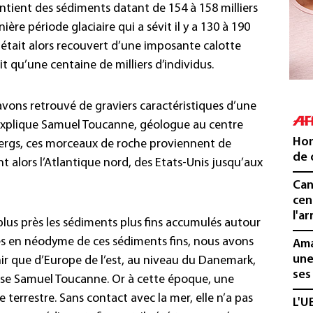
ontient des sédiments datant de 154 à 158 milliers
ère période glaciaire qui a sévit il y a 130 à 190
e était alors recouvert d’une imposante calotte
 qu’une centaine de milliers d’individus.
 avons retrouvé de graviers caractéristiques d’une
, explique Samuel Toucanne, géologue au centre
Hon
ebergs, ces morceaux de roche proviennent de
de 
t alors l’Atlantique nord, des Etats-Unis jusqu’aux
Can
cen
l'ar
plus près les sédiments plus fins accumulés autour
pes en néodyme de ces sédiments fins, nous avons
Ama
une
ir que d’Europe de l’est, au niveau du Danemark,
ses
cise Samuel Toucanne. Or à cette époque, une
 terrestre. Sans contact avec la mer, elle n’a pas
L'U