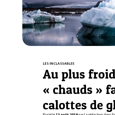
LES INCLASSABLES
Au plus froid
« chauds » f
calottes de g
Posté le
13 août 2019
par
La rédaction
dans
E