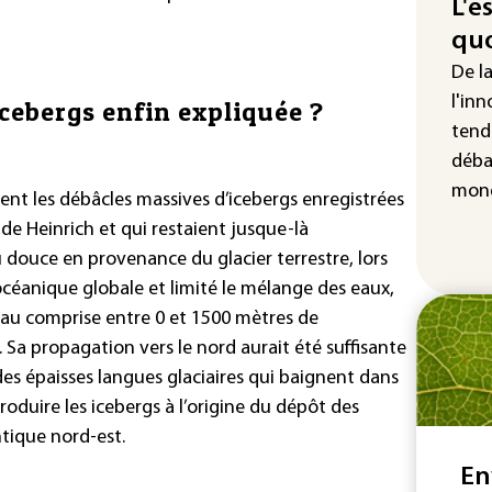
d'e
L'e
con
quo
Le 
De l
l'e
l'inn
cebergs enfin expliquée ?
tend
déba
mond
nt les débâcles massives d’icebergs enregistrées
 de Heinrich et qui restaient jusque-là
 douce en provenance du glacier terrestre, lors
n océanique globale et limité le mélange des eaux,
’eau comprise entre 0 et 1500 mètres de
. Sa propagation vers le nord aurait été suffisante
es épaisses langues glaciaires qui baignent dans
roduire les icebergs à l’origine du dépôt des
ntique nord-est.
En