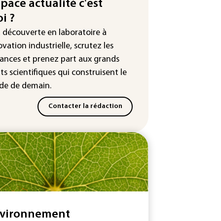
uros dans la future
space actualité c'est
stellation européenne
i ?
magazine VSD racheté par
a découverte en laboratoire à
ntrepreneur Vianney d'Alançon
ovation industrielle, scrutez les
ances
et prenez part aux
grands
ts scientifiques
qui construisent le
e de demain.
Contacter la rédaction
vironnement