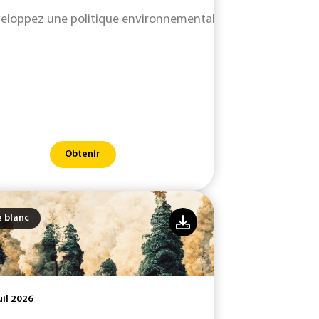
eloppez une politique environnementale efficace tout en re
Obtenir
e blanc
uil 2026