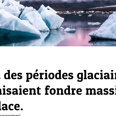
 des périodes glaciai
aisaient fondre mass
lace.
nvironnement