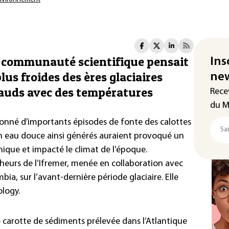
a communauté scientifique pensait
Ins
plus froides des ères glaciaires
new
hauds avec des températures
Rece
du M
sionné d’importants épisodes de fonte des calottes
en eau douce ainsi générés auraient provoqué un
nique et impacté le climat de l’époque.
cheurs de l’Ifremer, menée en collaboration avec
bia, sur l’avant-dernière période glaciaire. Elle
ology.
e carotte de sédiments prélevée dans l’Atlantique