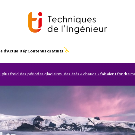
e d’Actualité
Contenus gratuits
 plus froid des périodes glaciaires, des étés « chauds » faisaient fondre 