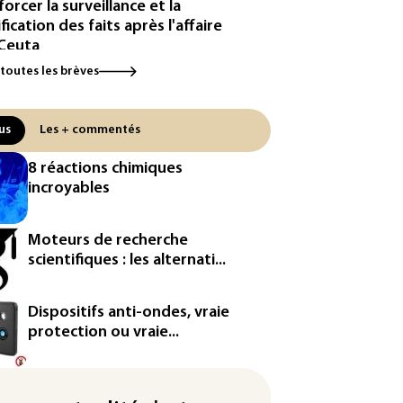
forcer la surveillance et la
ification des faits après l'affaire
Ceuta
 toutes les brèves
urope se prépare à une baisse
la production d'électricité lors
'éclipse solaire
us
Les + commentés
métropole de Rouen porte
8 réactions chimiques
inte contre BASF pour pollution
incroyables
 PFAS
cule: à l'arrêt depuis fin juillet,
Moteurs de recherche
centrale de Golfech reconnectée
scientifiques : les alternati...
réseau
icules de livraison autonomes:
Dispositifs anti-ondes, vraie
France ouvre la voie à leur
protection ou vraie...
ologation
³: Eutelsat investira 3,4 milliards