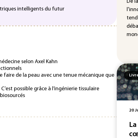
Iris
De l
d'e
triques intelligents du futur
l'inn
con
tend
déba
mond
 médecine selon Axel Kahn
nctionnels
 de faire de la peau avec une tenue mécanique que
Livr
 C’est possible grâce à l’ingénierie tissulaire
 biosourcés
20 J
La
cœ