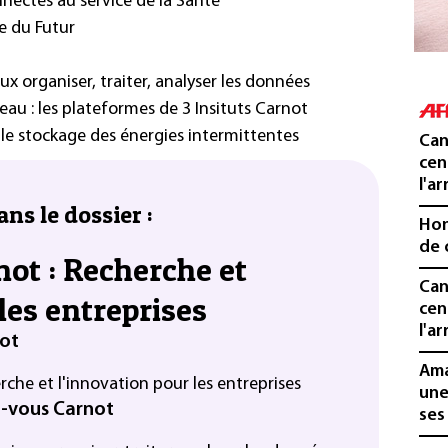
nnectés au service de la Santé
e du Futur
ux organiser, traiter, analyser les données
l’eau : les plateformes de 3 Insituts Carnot
 le stockage des énergies intermittentes
Can
cen
l'ar
ans le dossier :
Hon
de 
not : Recherche et
Can
les entreprises
cen
l'ar
not
Ama
erche et l'innovation pour les entreprises
une
z-vous Carnot
ses