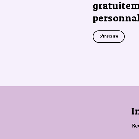
gratuitem
personnal
S'inscrire
I
Re