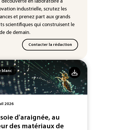
³: Eutelsat investira 3,4 milliards
a découverte en laboratoire à
uros dans la future
ovation industrielle, scrutez les
stellation européenne
ances
et prenez part aux
grands
ts scientifiques
qui construisent le
e de demain.
Contacter la rédaction
e blanc
uil 2026
 soie d'araignée, au
ur des matériaux de