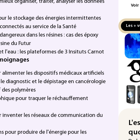
mieux organiser, traiter, analyser les données
L'U
Voir
ren
vér
our le stockage des énergies intermittentes
de 
Les + v
 connectés au service de la Santé
dangereux dans les résines : cas des époxy
L'E
de 
sine du Futur
de l
et l'eau : les plateformes de 3 Insituts Carnot
témoignages
La 
pla
alimenter les dispositifs médicaux artificiels
aux
le diagnostic et le dépistage en cancérologie
Cani
f des polymères
la 
hique pour traquer le réchauffement
au 
Véh
 inventer les réseaux de communication du
la 
L'e
hom
quo
s pour produire de l'énergie pour les