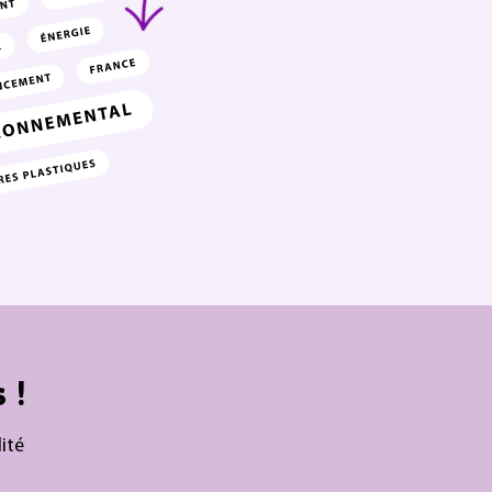
 !
ité