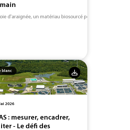
main
soie d'araignée, un matériau biosourcé performant et durabl
e blanc
ai 2026
AS : mesurer, encadrer,
iter - Le défi des