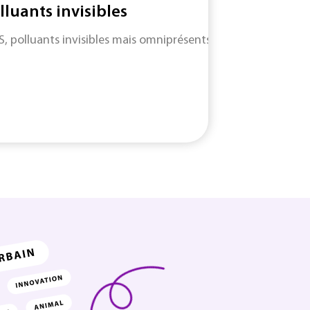
lluants invisibles
S, polluants invisibles mais omniprésents : entre angles morts