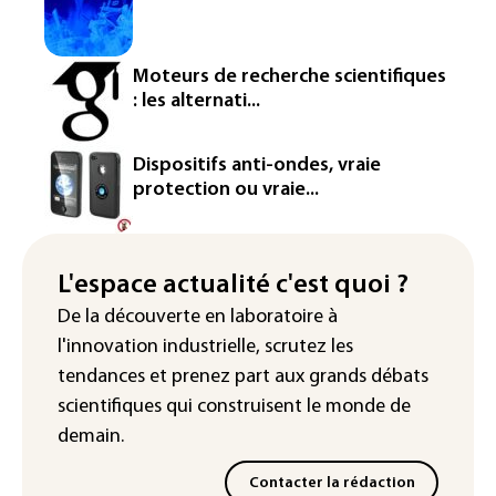
La défense, voie de diversification pour
un secteur automobile à la peine
Moteurs de recherche scientifiques
France : prison avec sursis et
: les alternati...
"bannissement numérique" pour deux
streamers jugés pour des violences et
humiliations en ligne
Dispositifs anti-ondes, vraie
protection ou vraie...
IA : Mythos 5 d'Anthropic crée de
fausses identités lors d'un test au
Royaume-Uni
L'espace actualité c'est quoi ?
Sri Lanka : interdiction d'accès à des
De la découverte en laboratoire à
sites majeurs de jeux en ligne
l'innovation industrielle, scrutez les
tendances
et prenez part aux
grands débats
scientifiques
qui construisent le monde de
demain.
Contacter la rédaction