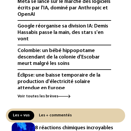
Meta se lance sur le marché des logiciels
écrits par l'IA, dominé par Anthropic et
OpenAI
Google réorganise sa division IA: Demis
Hassabis passe la main, des stars s'en
vont
Colombie: un bébé hippopotame
descendant de la colonie d'Escobar
meurt malgré les soins
Éclipse: une baisse temporaire de la
production d'électricité solaire
attendue en Europe
Voir toutes les brèves
L'Autriche bat son record absolu de
chaleur pour le deuxième jour d'affilée
Les + vus
Les + commentés
Inde : Meta sommé de s'excuser après
le retrait d'une vidéo de Modi
8 réactions chimiques incroyables