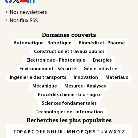
Nos newsletters
Nos flux RSS
Domaines couverts
Automatique - Robotique
Biomédical - Pharma
Construction et travaux publics
Électronique - Photonique
Énergies
Environnement - Sécurité
Génie industriel
Ingénierie des transports
Innovation
Matériaux
Mécanique
Mesures - Analyses
Procédés chimie - bio - agro
Sciences fondamentales
Technologies de l'information
Recherches les plus populaires
TOP
·
A
·
B
·
C
·
D
·
E
·
F
·
G
·
H
·
I
·
J
·
K
·
L
·
M
·
N
·
O
·
P
·
Q
·
R
·
S
·
T
·
U
·
V
·
W
·
X
·
Y
·
Z