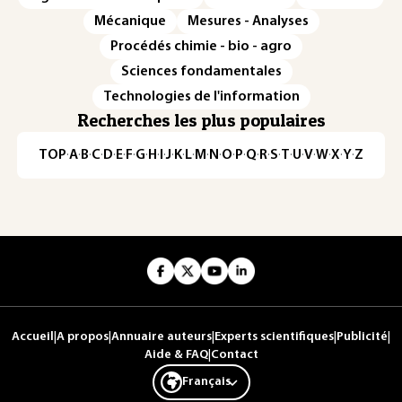
Mécanique
Mesures - Analyses
Procédés chimie - bio - agro
Sciences fondamentales
Technologies de l'information
Recherches les plus populaires
TOP
·
A
·
B
·
C
·
D
·
E
·
F
·
G
·
H
·
I
·
J
·
K
·
L
·
M
·
N
·
O
·
P
·
Q
·
R
·
S
·
T
·
U
·
V
·
W
·
X
·
Y
·
Z
Accueil
|
A propos
|
Annuaire auteurs
|
Experts scientifiques
|
Publicité
|
Aide & FAQ
|
Contact
Français