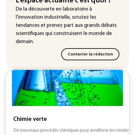
L'espace actualité c'est quoi ?
De la découverte en laboratoire à
Iris³: Eutelsat investira 3,4 milliards
l'innovation industrielle, scrutez les
d'euros dans la future constellation
européenne
tendances
et prenez part aux
grands débats
scientifiques
qui construisent le monde de
demain.
Contacter la rédaction
Chimie verte
De nouveaux procédés chimiques pour améliorer les rendemen