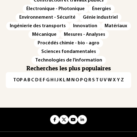
Construction et travaux publics
Électronique - Photonique
Énergies
Environnement - Sécurité
Génie industriel
Ingénierie des transports
Innovation
Matériaux
Mécanique
Mesures - Analyses
Procédés chimie - bio - agro
Sciences fondamentales
Technologies de l'information
Recherches les plus populaires
TOP
·
A
·
B
·
C
·
D
·
E
·
F
·
G
·
H
·
I
·
J
·
K
·
L
·
M
·
N
·
O
·
P
·
Q
·
R
·
S
·
T
·
U
·
V
·
W
·
X
·
Y
·
Z