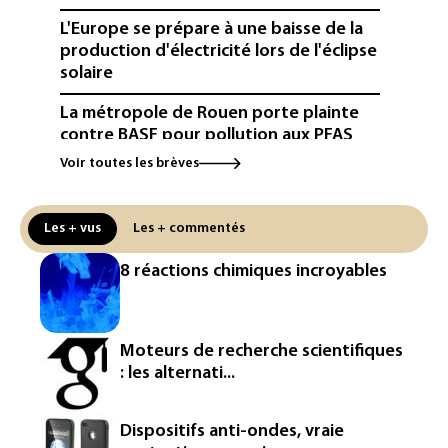
L'Europe se prépare à une baisse de la
production d'électricité lors de l'éclipse
solaire
La métropole de Rouen porte plainte
contre BASF pour pollution aux PFAS
Voir toutes les brèves
Canicule: à l'arrêt depuis fin juillet, la
centrale de Golfech reconnectée au
réseau
Les + vus
Les + commentés
Véhicules de livraison autonomes: la
8 réactions chimiques incroyables
France ouvre la voie à leur
homologation
Iris³: Eutelsat investira 3,4 milliards
Moteurs de recherche scientifiques
d'euros dans la future constellation
: les alternati...
européenne
Le magazine VSD racheté par
Dispositifs anti-ondes, vraie