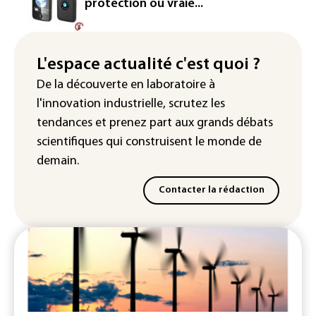
l'entrepreneur Vianney d'Alançon
protection ou vraie...
La production française de maïs
attendue au plus bas depuis 1980
L'espace actualité c'est quoi ?
"Retour en force" progressif de la
De la découverte en laboratoire à
chaleur dans les prochains jours en
l'innovation industrielle, scrutez les
France
tendances
et prenez part aux
grands débats
scientifiques
qui construisent le monde de
demain.
Contacter la rédaction