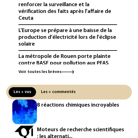
renforcer la surveillance et la
vérification des faits après l'affaire de
Ceuta
L'Europe se prépare à une baisse de la
production d'électricité lors de l'éclipse
solaire
La métropole de Rouen porte plainte
contre BASF pour pollution aux PFAS
Voir toutes les brèves
Canicule: à l'arrêt depuis fin juillet, la
centrale de Golfech reconnectée au
réseau
Les + vus
Les + commentés
Véhicules de livraison autonomes: la
8 réactions chimiques incroyables
France ouvre la voie à leur
homologation
Iris³: Eutelsat investira 3,4 milliards
Moteurs de recherche scientifiques
d'euros dans la future constellation
: les alternati...