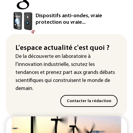
européenne
Le magazine VSD racheté par
Dispositifs anti-ondes, vraie
l'entrepreneur Vianney d'Alançon
protection ou vraie...
La production française de maïs
attendue au plus bas depuis 1980
L'espace actualité c'est quoi ?
"Retour en force" progressif de la
De la découverte en laboratoire à
chaleur dans les prochains jours en
l'innovation industrielle, scrutez les
France
tendances
et prenez part aux
grands débats
scientifiques
qui construisent le monde de
demain.
Contacter la rédaction