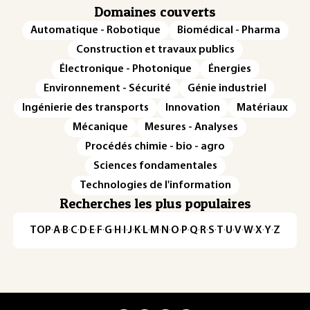
Domaines couverts
Automatique - Robotique
Biomédical - Pharma
Construction et travaux publics
Électronique - Photonique
Énergies
Environnement - Sécurité
Génie industriel
Ingénierie des transports
Innovation
Matériaux
Mécanique
Mesures - Analyses
Procédés chimie - bio - agro
Sciences fondamentales
Technologies de l'information
Recherches les plus populaires
TOP
·
A
·
B
·
C
·
D
·
E
·
F
·
G
·
H
·
I
·
J
·
K
·
L
·
M
·
N
·
O
·
P
·
Q
·
R
·
S
·
T
·
U
·
V
·
W
·
X
·
Y
·
Z