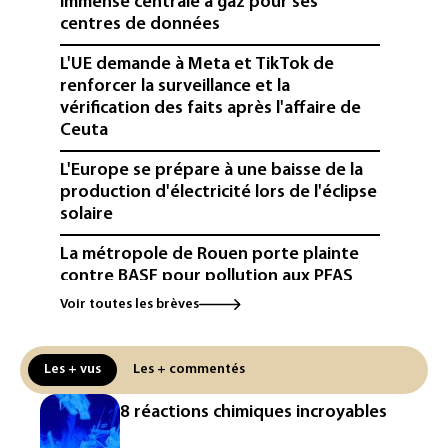
immense centrale à gaz pour ses
centres de données
L'UE demande à Meta et TikTok de
renforcer la surveillance et la
vérification des faits après l'affaire de
Ceuta
L'Europe se prépare à une baisse de la
production d'électricité lors de l'éclipse
solaire
La métropole de Rouen porte plainte
contre BASF pour pollution aux PFAS
Voir toutes les brèves
Canicule: à l'arrêt depuis fin juillet, la
centrale de Golfech reconnectée au
réseau
Les + vus
Les + commentés
Véhicules de livraison autonomes: la
8 réactions chimiques incroyables
France ouvre la voie à leur
homologation