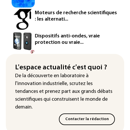
Iris³: Eutelsat investira 3,4 milliards
Moteurs de recherche scientifiques
d'euros dans la future constellation
: les alternati...
européenne
Le magazine VSD racheté par
Dispositifs anti-ondes, vraie
l'entrepreneur Vianney d'Alançon
protection ou vraie...
La production française de maïs
attendue au plus bas depuis 1980
L'espace actualité c'est quoi ?
"Retour en force" progressif de la
De la découverte en laboratoire à
chaleur dans les prochains jours en
l'innovation industrielle, scrutez les
France
tendances
et prenez part aux
grands débats
scientifiques
qui construisent le monde de
demain.
Contacter la rédaction