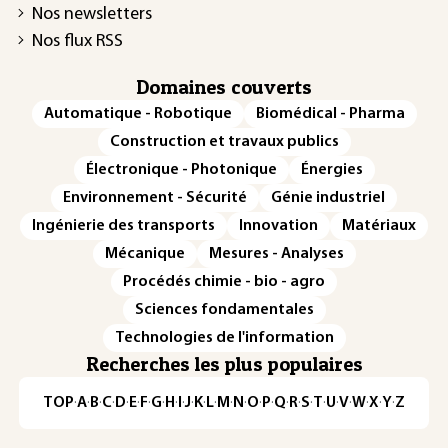
Nos newsletters
Nos flux RSS
Domaines couverts
Automatique - Robotique
Biomédical - Pharma
Construction et travaux publics
Électronique - Photonique
Énergies
Environnement - Sécurité
Génie industriel
Ingénierie des transports
Innovation
Matériaux
Mécanique
Mesures - Analyses
Procédés chimie - bio - agro
Sciences fondamentales
Technologies de l'information
Recherches les plus populaires
TOP
·
A
·
B
·
C
·
D
·
E
·
F
·
G
·
H
·
I
·
J
·
K
·
L
·
M
·
N
·
O
·
P
·
Q
·
R
·
S
·
T
·
U
·
V
·
W
·
X
·
Y
·
Z