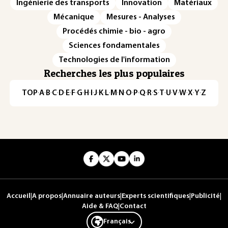
Ingénierie des transports
Innovation
Matériaux
Mécanique
Mesures - Analyses
Procédés chimie - bio - agro
Sciences fondamentales
Technologies de l'information
Recherches les plus populaires
TOP
·
A
·
B
·
C
·
D
·
E
·
F
·
G
·
H
·
I
·
J
·
K
·
L
·
M
·
N
·
O
·
P
·
Q
·
R
·
S
·
T
·
U
·
V
·
W
·
X
·
Y
·
Z
Accueil
|
A propos
|
Annuaire auteurs
|
Experts scientifiques
|
Publicité
|
Aide & FAQ
|
Contact
Français