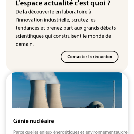
homologation
L'espace actualité c'est quoi ?
De la découverte en laboratoire à
Iris³: Eutelsat investira 3,4 milliards
l'innovation industrielle, scrutez les
d'euros dans la future constellation
européenne
tendances
et prenez part aux
grands débats
scientifiques
qui construisent le monde de
demain.
Contacter la rédaction
Génie nucléaire
Parce que les enjeux énergétiques et environnementaux requi