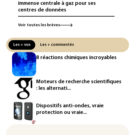
immense centrale à gaz pour ses
centres de données
L'UE demande à Meta et TikTok de
Voir toutes les brèves
renforcer la surveillance et la
vérification des faits après l'affaire de
Ceuta
Les + vus
Les + commentés
L'Europe se prépare à une baisse de la
8 réactions chimiques incroyables
production d'électricité lors de l'éclipse
solaire
La métropole de Rouen porte plainte
Moteurs de recherche scientifiques
contre BASF pour pollution aux PFAS
: les alternati...
Canicule: à l'arrêt depuis fin juillet, la
centrale de Golfech reconnectée au
Dispositifs anti-ondes, vraie
réseau
protection ou vraie...
Véhicules de livraison autonomes: la
France ouvre la voie à leur