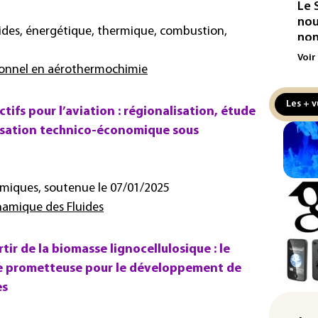
Le 
nou
ides, énergétique, thermique, combustion,
non
Voir
Pet
ionnel en aérothermochimie
au 
hau
Les + v
ifs pour l’aviation : régionalisation, étude
Min
isation technico-économique sous
Met
mil
au 
miques, soutenue le 07/01/2025
Ara
amique des Fluides
Pak
acc
de 
ir de la biomasse lignocellulosique : le
le prometteuse pour le développement de
Rés
es
maj
com