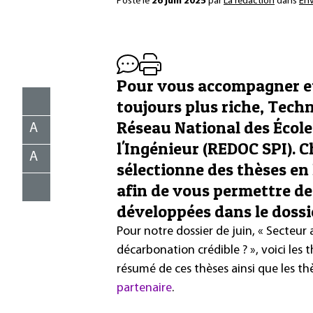
Posté le
26 juin 2025
par
La rédaction
dans
En
Pour vous accompagner et
toujours plus riche, Techn
Réseau National des École
A
l'Ingénieur (REDOC SPI). 
A
sélectionne des thèses en
afin de vous permettre de
développées dans le dossi
Pour notre dossier de juin, « Secteur 
décarbonation crédible ? », voici les 
résumé de ces thèses ainsi que les th
partenaire
.