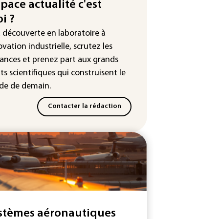
space actualité c'est
ndage)
i ?
es et solaire: les Etats-Unis
a découverte en laboratoire à
ent un matériau clé dominé par
Chine
ovation industrielle, scrutez les
ances
et prenez part aux
grands
 Etats-Unis veulent contrôler la
ts scientifiques
qui construisent le
duction d'un composant des
iconducteurs et panneaux
e de demain.
aires
Contacter la rédaction
stèmes aéronautiques