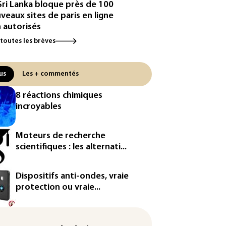
Sri Lanka bloque près de 100
veaux sites de paris en ligne
 autorisés
 toutes les brèves
robras: le bénéfice net double
2e trimestre 2026, avec la
sse des prix du pétrole
us
Les + commentés
eurs sur les réseaux sociaux:
8 réactions chimiques
a condamné à verser 567
incroyables
lions de dollars supplémentaires
Nouveau-Mexique
Moteurs de recherche
bie saoudite, Turquie et
scientifiques : les alternati...
istan vont signer vendredi un
ord de défense (source proche
l'armée)
Dispositifs anti-ondes, vraie
protection ou vraie...
eaux sociaux: une large
orité d'ados britanniques
pte contourner le couvre-feu