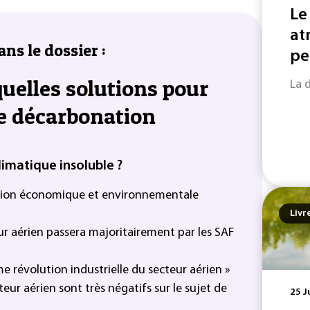
Le
at
ans le dossier :
pe
quelles solutions pour
La 
de décarbonation
imatique insoluble ?
ation économique et environnementale
Livr
r aérien passera majoritairement par les SAF
e révolution industrielle du secteur aérien »
teur aérien sont très négatifs sur le sujet de
25 J