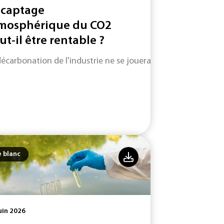
 captage
mosphérique du CO2
ut-il être rentable ?
décarbonation de l'industrie ne se jouera pas uniquement su
e blanc
uin 2026