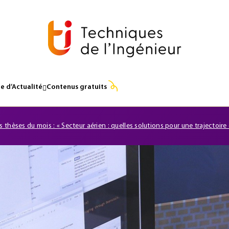
e d’Actualité
Contenus gratuits
s thèses du mois : « Secteur aérien : quelles solutions pour une trajectoir