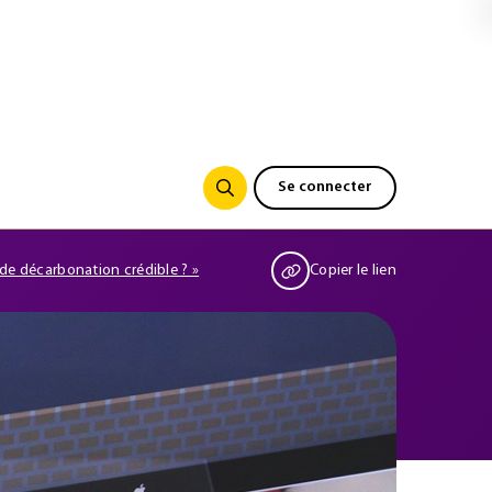
Se connecter
e de décarbonation crédible ? »
Copier le lien