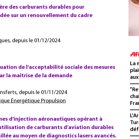
ère des carburants durables pour
ndée sur un renouvellement du cadre
ues, depuis le 01/12/2024
La 
uation de l’acceptabilité sociale des mesures
pla
ar la maîtrise de la demande
aux
"Re
nsferts, depuis le 01/11/2024
cha
ue Énergétique Propulsion
Fra
L'A
es d’injection aéronautiques opérant à
Tur
utilisation de carburants d’aviation durables
déf
illée au moyen de diagnostics lasers avancés.