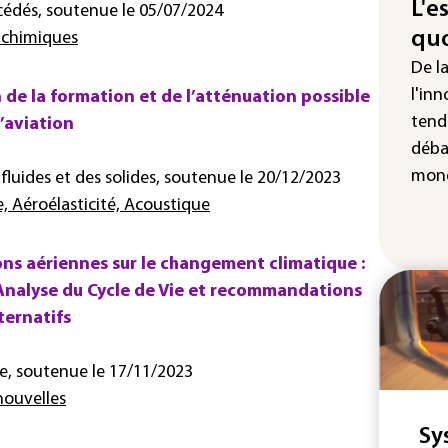
L'e
(so
cédés, soutenue le 05/07/2024
quo
 chimiques
Puc
De l
tax
la 
l'inn
de la formation et de l’atténuation possible
tend
’aviation
Les
déba
pro
sem
mond
luides et des solides, soutenue le 20/12/2023
sol
Aéroélasticité, Acoustique
ons aériennes sur le changement climatique :
nalyse du Cycle de Vie et recommandations
ternatifs
e, soutenue le 17/11/2023
nouvelles
Sy