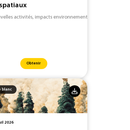
 spatiaux
velles activités, impacts environnementaux : technologies e
Obtenir
e blanc
uil 2026