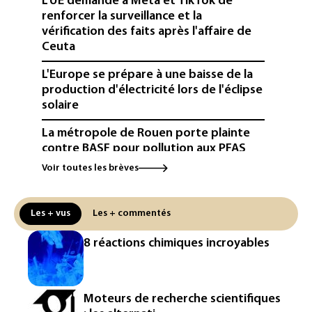
L'UE demande à Meta et TikTok de
renforcer la surveillance et la
vérification des faits après l'affaire de
Ceuta
L'Europe se prépare à une baisse de la
production d'électricité lors de l'éclipse
solaire
La métropole de Rouen porte plainte
contre BASF pour pollution aux PFAS
Voir toutes les brèves
Canicule: à l'arrêt depuis fin juillet, la
centrale de Golfech reconnectée au
réseau
Les + vus
Les + commentés
Véhicules de livraison autonomes: la
8 réactions chimiques incroyables
France ouvre la voie à leur
homologation
Iris³: Eutelsat investira 3,4 milliards
Moteurs de recherche scientifiques
d'euros dans la future constellation