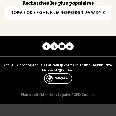
Recherches les plus populaires
TOP
·
A
·
B
·
C
·
D
·
E
·
F
·
G
·
H
·
I
·
J
·
K
·
L
·
M
·
N
·
O
·
P
·
Q
·
R
·
S
·
T
·
U
·
V
·
W
·
X
·
Y
·
Z
Accueil
|
A propos
|
Annuaire auteurs
|
Experts scientifiques
|
Publicité
|
Aide & FAQ
|
Contact
Français
Plan du site
|
Mentions Légales
|
RGPD
|
Cookies