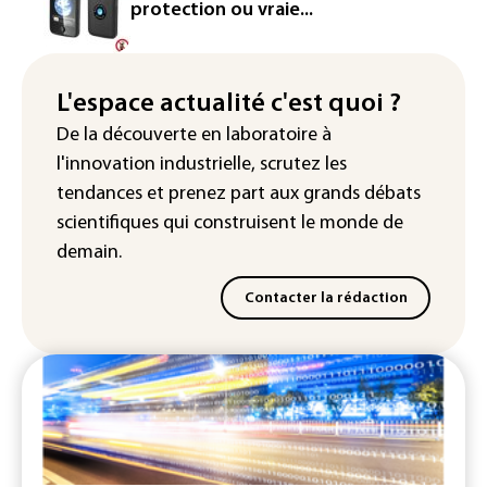
France : prison avec sursis et
protection ou vraie...
"bannissement numérique" pour deux
streamers jugés pour des violences et
humiliations en ligne
L'espace actualité c'est quoi ?
IA : Mythos 5 d'Anthropic crée de
De la découverte en laboratoire à
fausses identités lors d'un test au
l'innovation industrielle, scrutez les
Royaume-Uni
tendances
et prenez part aux
grands débats
scientifiques
qui construisent le monde de
demain.
Contacter la rédaction