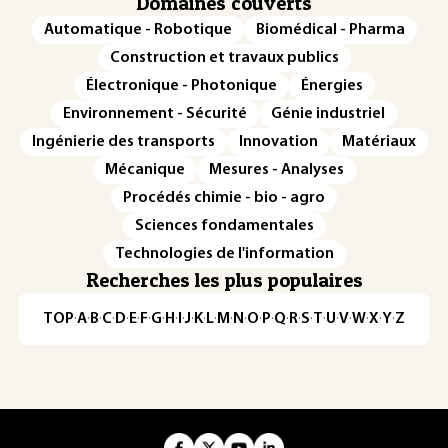
Domaines couverts
Automatique - Robotique
Biomédical - Pharma
Construction et travaux publics
Électronique - Photonique
Énergies
Environnement - Sécurité
Génie industriel
Ingénierie des transports
Innovation
Matériaux
Mécanique
Mesures - Analyses
Procédés chimie - bio - agro
Sciences fondamentales
Technologies de l'information
Recherches les plus populaires
TOP
·
A
·
B
·
C
·
D
·
E
·
F
·
G
·
H
·
I
·
J
·
K
·
L
·
M
·
N
·
O
·
P
·
Q
·
R
·
S
·
T
·
U
·
V
·
W
·
X
·
Y
·
Z