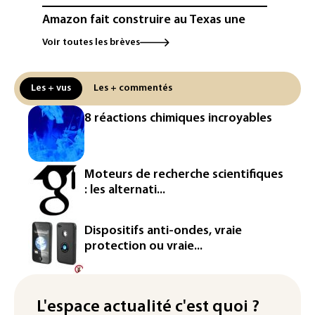
Amazon fait construire au Texas une
immense centrale à gaz pour ses
Voir toutes les brèves
centres de données
L'UE demande à Meta et TikTok de
Les + vus
Les + commentés
renforcer la surveillance et la
vérification des faits après l'affaire de
8 réactions chimiques incroyables
Ceuta
L'Europe se prépare à une baisse de la
production d'électricité lors de l'éclipse
Moteurs de recherche scientifiques
solaire
: les alternati...
La métropole de Rouen porte plainte
contre BASF pour pollution aux PFAS
Dispositifs anti-ondes, vraie
protection ou vraie...
Canicule: à l'arrêt depuis fin juillet, la
centrale de Golfech reconnectée au
réseau
L'espace actualité c'est quoi ?