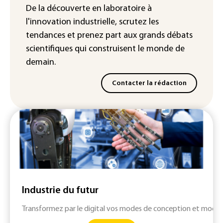
Véhicules de livraison autonomes: la
De la découverte en laboratoire à
France ouvre la voie à leur
l'innovation industrielle, scrutez les
homologation
tendances
et prenez part aux
grands débats
scientifiques
qui construisent le monde de
demain.
Contacter la rédaction
Industrie du futur
Transformez par le digital vos modes de conception et modern