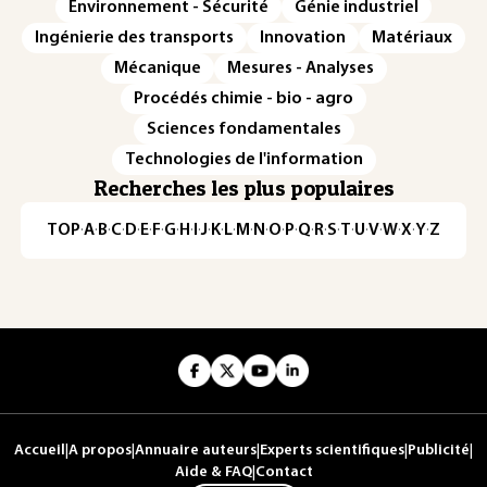
Environnement - Sécurité
Génie industriel
Ingénierie des transports
Innovation
Matériaux
Mécanique
Mesures - Analyses
Procédés chimie - bio - agro
Sciences fondamentales
Technologies de l'information
Recherches les plus populaires
TOP
·
A
·
B
·
C
·
D
·
E
·
F
·
G
·
H
·
I
·
J
·
K
·
L
·
M
·
N
·
O
·
P
·
Q
·
R
·
S
·
T
·
U
·
V
·
W
·
X
·
Y
·
Z
Accueil
|
A propos
|
Annuaire auteurs
|
Experts scientifiques
|
Publicité
|
Aide & FAQ
|
Contact