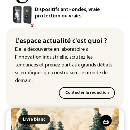
Rugby: le Stade français victime d'une
Dispositifs anti-ondes, vraie
cyberattaque
protection ou vraie...
Enquête ouverte après la fuite des
données de 300.000 clients
d'Intermarché
L'espace actualité c'est quoi ?
De la découverte en laboratoire à
La Slovaquie enregistre un record
l'innovation industrielle, scrutez les
absolu de 42,2°C (services
météorologiques)
tendances
et prenez part aux
grands débats
scientifiques
qui construisent le monde de
demain.
Contacter la rédaction
Livre blanc