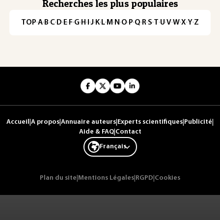
Recherches les plus populaires
TOP
·
A
·
B
·
C
·
D
·
E
·
F
·
G
·
H
·
I
·
J
·
K
·
L
·
M
·
N
·
O
·
P
·
Q
·
R
·
S
·
T
·
U
·
V
·
W
·
X
·
Y
·
Z
Accueil
|
A propos
|
Annuaire auteurs
|
Experts scientifiques
|
Publicité
|
Aide & FAQ
|
Contact
Français
Plan du site
|
Mentions Légales
|
RGPD
|
Cookies