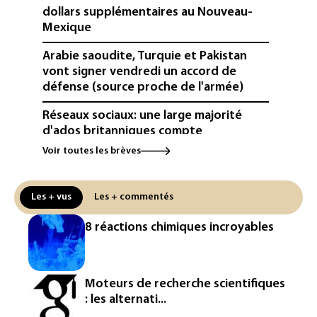
dollars supplémentaires au Nouveau-
Mexique
Arabie saoudite, Turquie et Pakistan
vont signer vendredi un accord de
défense (source proche de l'armée)
Réseaux sociaux: une large majorité
d'ados britanniques compte
contourner le couvre-feu (sondage)
Voir toutes les brèves
Puces et solaire: les Etats-Unis taxent
un matériau clé dominé par la Chine
Les + vus
Les + commentés
Les Etats-Unis veulent contrôler la
8 réactions chimiques incroyables
production d'un composant des
semiconducteurs et panneaux solaires
Washington étend le contrôle des
Moteurs de recherche scientifiques
réseaux sociaux des étrangers
: les alternati...
demandeurs de visas