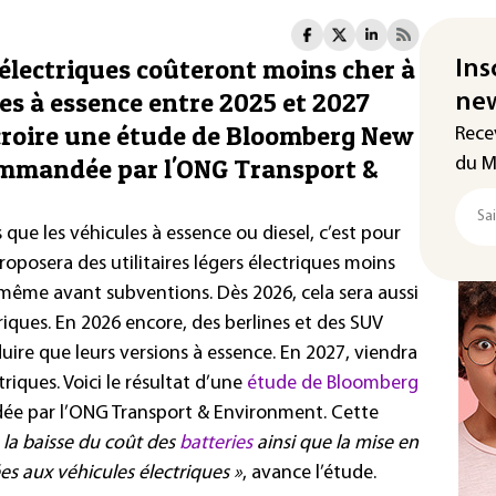
s électriques coûteront moins cher à
Ins
es à essence entre 2025 et 2027
new
n croire une étude de Bloomberg New
Rece
ommandée par l'ONG Transport &
du M
que les véhicules à essence ou diesel, c’est pour
roposera des utilitaires légers électriques moins
e, même avant subventions. Dès 2026, cela sera aussi
ctriques. En 2026 encore, des berlines et des SUV
uire que leurs versions à essence. En 2027, viendra
triques. Voici le résultat d’une
étude de Bloomberg
 par l’ONG Transport & Environment. Cette
 la baisse du coût des
batteries
ainsi que la mise en
s aux véhicules électriques »
, avance l’étude.