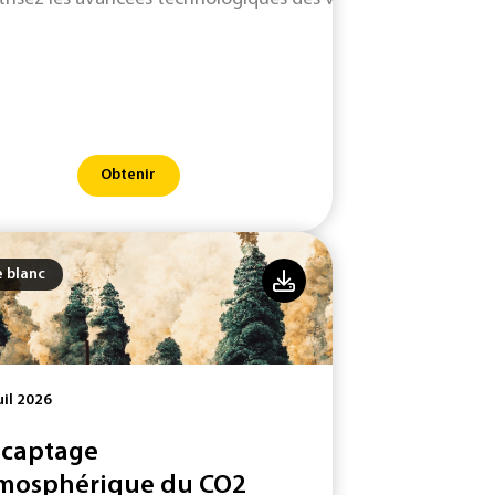
Obtenir
e blanc
uil 2026
 captage
mosphérique du CO2