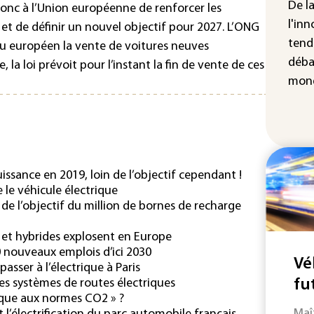
cha
De l
nc à l’Union européenne de renforcer les
Fra
l'inn
 et de définir un nouvel objectif pour 2027. L’ONG
tend
au européen la vente de voitures neuves
déba
 la loi prévoit pour l’instant la fin de vente de ces
mond
issance en 2019, loin de l’objectif cependant !
 le véhicule électrique
in de l’objectif du million de bornes de recharge
s et hybrides explosent en Europe
00 nouveaux emplois d’ici 2030
Vé
asser à l’électrique à Paris
fu
es systèmes de routes électriques
aque aux normes CO2 » ?
Maî