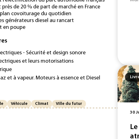
l’électrification du parc automobile français
nt près de 20 % de part de marché en France
e plan covoiturage du quotidien
s générateurs diesel au rancart
nt en poupe
res
ectriques - Sécurité et design sonore
ectriques et leurs motorisations
orique
Livr
az et à vapeur. Moteurs à essence et Diesel
le
Véhicule
Climat
Ville du futur
30 J
Le
at