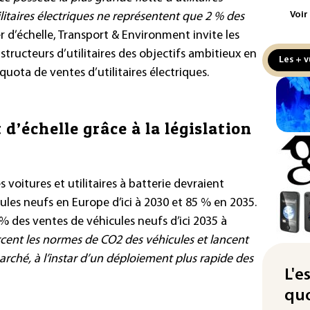
aux
Voir
itaires électriques ne représentent que 2 % des
r d’échelle, Transport & Environment invite les
Cani
la 
structeurs d’utilitaires des objectifs ambitieux en
Les + v
au 
uota de ventes d’utilitaires électriques.
Véh
la 
d’échelle grâce à la législation
hom
Iris
d'e
es voitures et utilitaires à batterie devraient
con
les neufs en Europe d’ici à 2030 et 85 % en 2035.
Le 
% des ventes de véhicules neufs d’ici 2035 à
l'e
orcent les normes de CO2 des véhicules et lancent
La 
arché, à l’instar d’un déploiement plus rapide des
att
L'e
quo
"Re