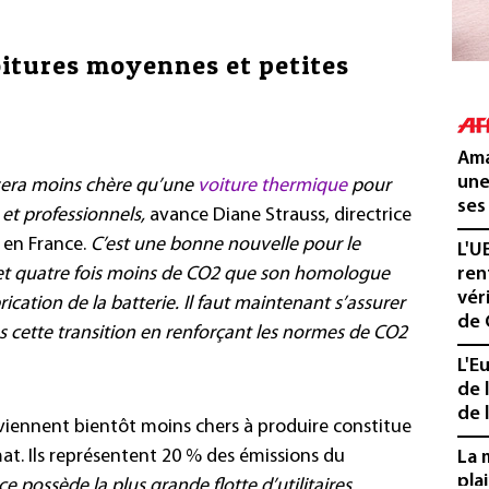
voitures moyennes et petites
Ama
une
e sera moins chère qu’une
voiture thermique
pour
ses
et professionnels,
avance Diane Strauss, directrice
en France.
C’est une bonne nouvelle pour le
L'U
met quatre fois moins de CO2 que son homologue
ren
vér
ation de la batterie. Il faut maintenant s’assurer
de 
s cette transition en renforçant les normes de CO2
L'E
de 
de l
deviennent bientôt moins chers à produire constitue
at. Ils représentent 20 % des émissions du
La 
pla
ce possède la plus grande flotte d’utilitaires