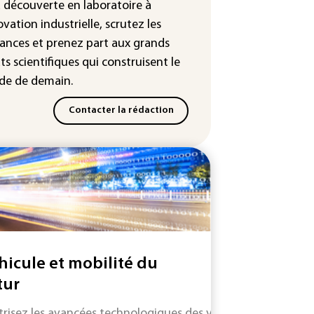
leur dans les prochains jours en
a découverte en laboratoire à
nce
ovation industrielle, scrutez les
ances
et prenez part aux
grands
ts scientifiques
qui construisent le
e de demain.
Contacter la rédaction
hicule et mobilité du
tur
trisez les avancées technologiques des véhicules et systèm