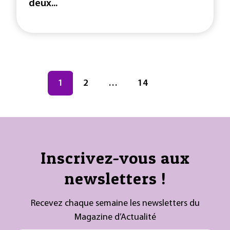
deux...
Navigation des articles
Page
1
Page
2
…
Page
14
Inscrivez-vous aux
newsletters !
Recevez chaque semaine les newsletters du
Magazine d’Actualité