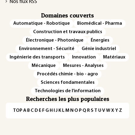
Nos flux RSS
Domaines couverts
Automatique - Robotique
Biomédical - Pharma
Construction et travaux publics
Électronique - Photonique
Énergies
Environnement - Sécurité
Génie industriel
Ingénierie des transports
Innovation
Matériaux
Mécanique
Mesures - Analyses
Procédés chimie - bio - agro
Sciences fondamentales
Technologies de l'information
Recherches les plus populaires
TOP
·
A
·
B
·
C
·
D
·
E
·
F
·
G
·
H
·
I
·
J
·
K
·
L
·
M
·
N
·
O
·
P
·
Q
·
R
·
S
·
T
·
U
·
V
·
W
·
X
·
Y
·
Z