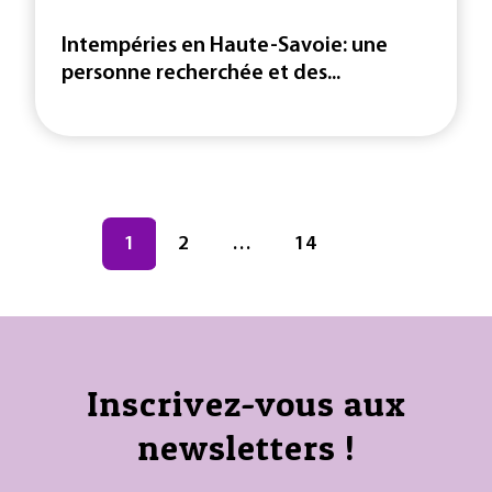
Intempéries en Haute-Savoie: une
personne recherchée et des...
Navigation des articles
Page
1
Page
2
…
Page
14
Inscrivez-vous aux
newsletters !