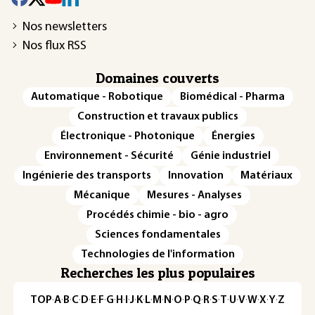
Nos newsletters
Nos flux RSS
Domaines couverts
Automatique - Robotique
Biomédical - Pharma
Construction et travaux publics
Électronique - Photonique
Énergies
Environnement - Sécurité
Génie industriel
Ingénierie des transports
Innovation
Matériaux
Mécanique
Mesures - Analyses
Procédés chimie - bio - agro
Sciences fondamentales
Technologies de l'information
Recherches les plus populaires
TOP
·
A
·
B
·
C
·
D
·
E
·
F
·
G
·
H
·
I
·
J
·
K
·
L
·
M
·
N
·
O
·
P
·
Q
·
R
·
S
·
T
·
U
·
V
·
W
·
X
·
Y
·
Z