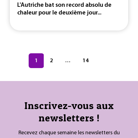
L'Autriche bat son record absolu de
chaleur pour le deuxième jour...
Navigation des articles
Page
1
Page
2
…
Page
14
Inscrivez-vous aux
newsletters !
Recevez chaque semaine les newsletters du