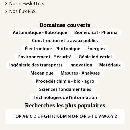
Nos newsletters
Nos flux RSS
Domaines couverts
Automatique - Robotique
Biomédical - Pharma
Construction et travaux publics
Électronique - Photonique
Énergies
Environnement - Sécurité
Génie industriel
Ingénierie des transports
Innovation
Matériaux
Mécanique
Mesures - Analyses
Procédés chimie - bio - agro
Sciences fondamentales
Technologies de l'information
Recherches les plus populaires
TOP
·
A
·
B
·
C
·
D
·
E
·
F
·
G
·
H
·
I
·
J
·
K
·
L
·
M
·
N
·
O
·
P
·
Q
·
R
·
S
·
T
·
U
·
V
·
W
·
X
·
Y
·
Z