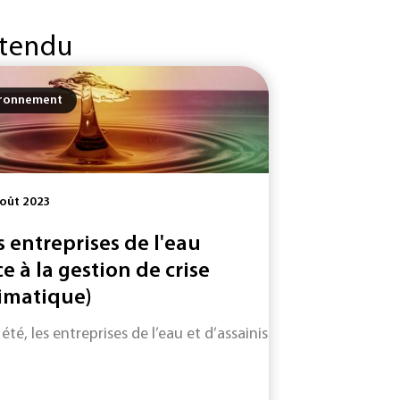
 tendu
ironnement
oût 2023
s entreprises de l'eau
ce à la gestion de crise
limatique)
 de l’agence régionale de santé (ARS) d’Occitanie soulève de.
». Ce plan...
été, les entreprises de l’eau et d’assainissement sont sur le q