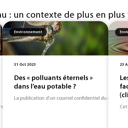
eau : un contexte de plus en plus
Environnement
Env
31 Oct 2023
23 A
Des « polluants éternels »
Le
dans l’eau potable ?
fa
(c
La publication d’un courriel confidentiel du directeur
on plan pour une « gestion résiliente et concertée de l’eau 
Cet 