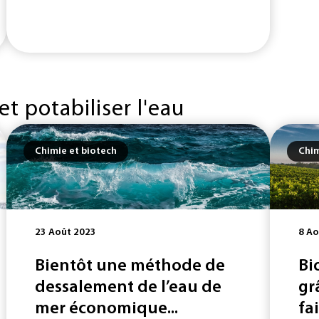
t potabiliser l'eau
Chimie et biotech
Chim
23 Août 2023
8 Ao
Bientôt une méthode de
Bi
dessalement de l’eau de
gr
mer économique...
fai