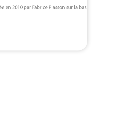
onomie qu'elle a...
la population mondiale provoquent un déséquilibre entre la
ée en 2010 par Fabrice Plasson sur la base d’un brevet de l’Un