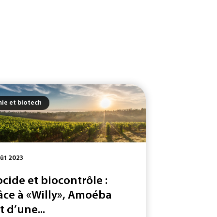
ie et biotech
ût 2023
ocide et biocontrôle :
âce à «Willy», Amoéba
t d’une...