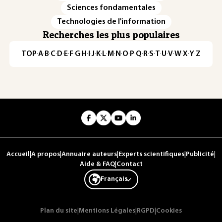
Sciences fondamentales
Technologies de l'information
Recherches les plus populaires
TOP
·
A
·
B
·
C
·
D
·
E
·
F
·
G
·
H
·
I
·
J
·
K
·
L
·
M
·
N
·
O
·
P
·
Q
·
R
·
S
·
T
·
U
·
V
·
W
·
X
·
Y
·
Z
Accueil
|
A propos
|
Annuaire auteurs
|
Experts scientifiques
|
Publicité
|
Aide & FAQ
|
Contact
Français
Plan du site
|
Mentions Légales
|
RGPD
|
Cookies