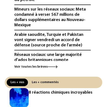
Mineurs sur les réseaux sociaux: Meta
condamné à verser 567 millions de
dollars supplémentaires au Nouveau-
Mexique
Arabie saoudite, Turquie et Pakistan
vont signer vendredi un accord de
défense (source proche de l'armée)
Réseaux sociaux: une large majorité
d'ados britanniques compte
contourner le couvre-feu (sondage)
Voir toutes les brèves
Puces et solaire: les Etats-Unis taxent
un matériau clé dominé par la Chine
Les + vus
Les + commentés
Les Etats-Unis veulent contrôler la
8 réactions chimiques incroyables
production d'un composant des
semiconducteurs et panneaux solaires