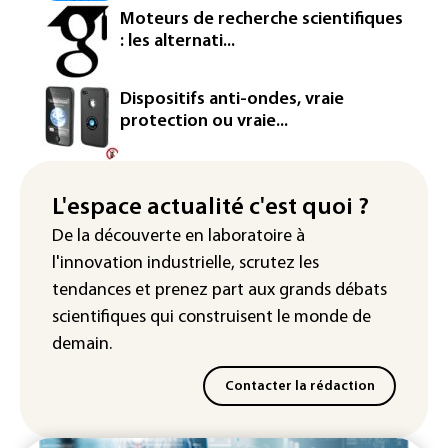
Washington étend le contrôle des
Moteurs de recherche scientifiques
réseaux sociaux des étrangers
: les alternati...
demandeurs de visas
Rugby: le Stade français victime d'une
Dispositifs anti-ondes, vraie
cyberattaque
protection ou vraie...
Enquête ouverte après la fuite des
données de 300.000 clients
d'Intermarché
L'espace actualité c'est quoi ?
De la découverte en laboratoire à
La Slovaquie enregistre un record
l'innovation industrielle, scrutez les
absolu de 42,2°C (services
météorologiques)
tendances
et prenez part aux
grands débats
scientifiques
qui construisent le monde de
demain.
Contacter la rédaction