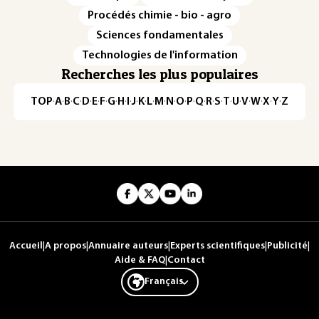
Procédés chimie - bio - agro
Sciences fondamentales
Technologies de l'information
Recherches les plus populaires
TOP
·
A
·
B
·
C
·
D
·
E
·
F
·
G
·
H
·
I
·
J
·
K
·
L
·
M
·
N
·
O
·
P
·
Q
·
R
·
S
·
T
·
U
·
V
·
W
·
X
·
Y
·
Z
Accueil
|
A propos
|
Annuaire auteurs
|
Experts scientifiques
|
Publicité
|
Aide & FAQ
|
Contact
Français