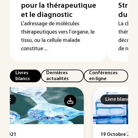
pour la thérapeutique
Struct
et le diagnostic
du m
L'adressage de molécules
La chimi
thérapeutiques vers l'organe, le
thérapeu
tissu, ou la cellule malade
découver
constitue ...
de nouve
Livres
Dernières
Conférences
blancs
actualités
en ligne
Livre blanc
19 Octobre 2016