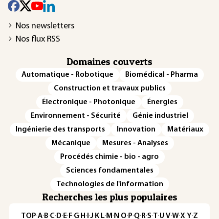
Nos newsletters
Nos flux RSS
Domaines couverts
Automatique - Robotique
Biomédical - Pharma
Construction et travaux publics
Électronique - Photonique
Énergies
Environnement - Sécurité
Génie industriel
Ingénierie des transports
Innovation
Matériaux
Mécanique
Mesures - Analyses
Procédés chimie - bio - agro
Sciences fondamentales
Technologies de l'information
Recherches les plus populaires
TOP
·
A
·
B
·
C
·
D
·
E
·
F
·
G
·
H
·
I
·
J
·
K
·
L
·
M
·
N
·
O
·
P
·
Q
·
R
·
S
·
T
·
U
·
V
·
W
·
X
·
Y
·
Z