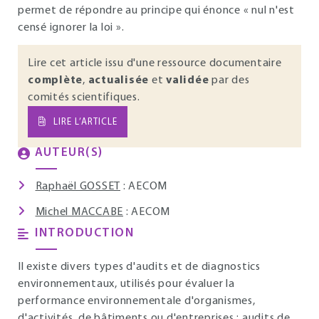
permet de répondre au principe qui énonce « nul n'est
censé ignorer la loi ».
Lire cet article issu d'une ressource documentaire
complète
,
actualisée
et
validée
par des
comités scientifiques.
LIRE L’ARTICLE
AUTEUR(S)
Raphaël GOSSET
: AECOM
Michel MACCABE
: AECOM
INTRODUCTION
Il existe divers types d'audits et de diagnostics
environnementaux, utilisés pour évaluer la
performance environnementale d'organismes,
d'activités, de bâtiments ou d'entreprises : audits de