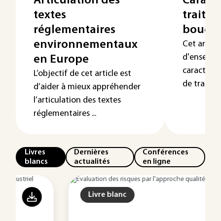
Articulation des
Caracté
textes
traite
réglementaires
boues 
environnementaux
Cet articl
d'ensembl
en Europe
caractéri
L’objectif de cet article est
de traitem
d’aider à mieux appréhender
l’articulation des textes
réglementaires ...
Livres
Dernières
Conférences
blancs
actualités
en ligne
Livre blanc