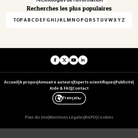
Technologies de l'information
Recherches les plus populaires
TOP
·
A
·
B
·
C
·
D
·
E
·
F
·
G
·
H
·
I
·
J
·
K
·
L
·
M
·
N
·
O
·
P
·
Q
·
R
·
S
·
T
·
U
·
V
·
W
·
X
·
Y
·
Z
Accueil
|
A propos
|
Annuaire auteurs
|
Experts scientifiques
|
Publicité
|
Aide & FAQ
|
Contact
Français
Plan du site
|
Mentions Légales
|
RGPD
|
Cookies