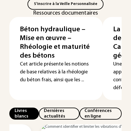
S'inscrire à la Veille Personnalisée
Ressources documentaires
Béton hydraulique –
La m
Mise en œuvre –
des é
Rhéologie et maturité
Calcu
des bétons
géom
Cet article présente les notions
Une non
de base relatives à la rhéologie
apparaît
du béton frais, ainsi que les ...
configur
déformée
Livres
Dernières
Conférences
blancs
actualités
en ligne