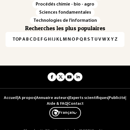
Procédés chimie - bio - agro
Sciences fondamentales
Technologies de l'information
Recherches les plus populaires
TOP
·
A
·
B
·
C
·
D
·
E
·
F
·
G
·
H
·
I
·
J
·
K
·
L
·
M
·
N
·
O
·
P
·
Q
·
R
·
S
·
T
·
U
·
V
·
W
·
X
·
Y
·
Z
Accueil
|
A propos
|
Annuaire auteurs
|
Experts scientifiques
|
Publicité
|
Aide & FAQ
|
Contact
Français