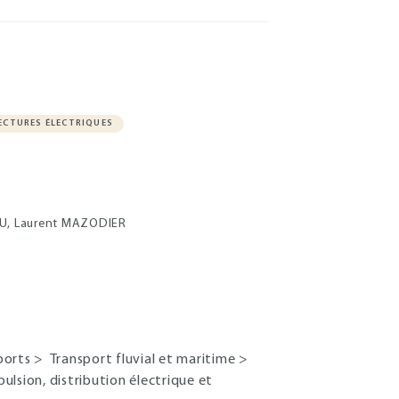
ECTURES ÉLECTRIQUES
DU, Laurent MAZODIER
sports
>
Transport fluvial et maritime
>
pulsion, distribution électrique et