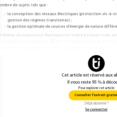
ombre de sujets tels que :
la conception des réseaux électriques (protection vis-à-vis
gestion des régimes transitoires) ;
la gestion optimale de sources d’énergie de nature différ
e thème du navire tout électrique est traité à travers trois art
t la production d’énergie ;
[D 5 615] dresse un état de l’ar
oncentre sur ses évolutions et ses systèmes de conduites.
Cet article est réservé aux 
Il vous reste 95 % à décou
Pour explorer cet article
Consulter l'extrait gratui
Déjà abonné ?
Se connecter