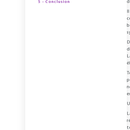
d
5 - Conclusion
I
c
b
s
D
d
L
é
T
p
n
e
U
L
r
t