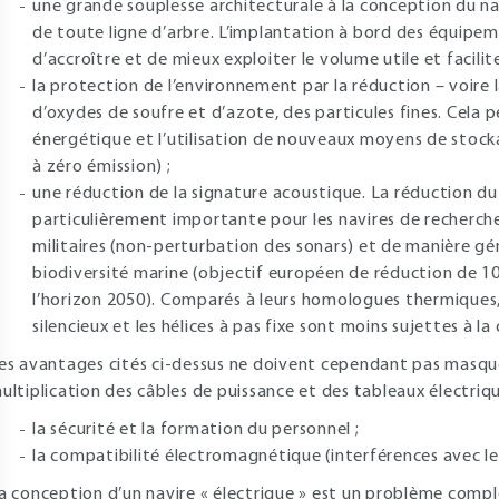
une grande souplesse architecturale à la conception du nav
de toute ligne d’arbre. L’implantation à bord des équipem
d’accroître et de mieux exploiter le volume utile et facilit
la protection de l’environnement par la réduction – voire 
d’oxydes de soufre et d’azote, des particules fines. Cela p
énergétique et l’utilisation de nouveaux moyens de stocka
à zéro émission) ;
une réduction de la signature acoustique. La réduction du 
particulièrement importante pour les navires de recherche 
militaires (non-perturbation des sonars) et de manière gén
biodiversité marine (objectif européen de réduction de 10
l’horizon 2050). Comparés à leurs homologues thermiques,
silencieux et les hélices à pas fixe sont moins sujettes à la
es avantages cités ci-dessus ne doivent cependant pas masque
ultiplication des câbles de puissance et des tableaux électriq
la sécurité et la formation du personnel ;
la compatibilité électromagnétique (interférences avec l
a conception d’un navire « électrique » est un problème comple