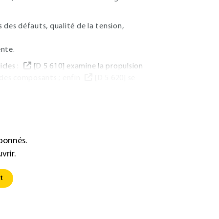
 des défauts, qualité de la tension,
ente.
icles :
[D 5 610] examine la propulsion
t des composants ; enfin
[D 5 620] se
abonnés.
vrir.
t