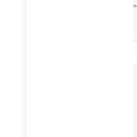
n
L
e
c