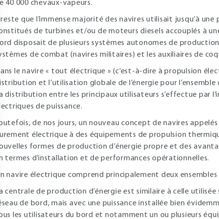
e 40 000 chevaux-vapeurs.
l reste que l’immense majorité des navires utilisait jusqu’à un
onstitués de turbines et/ou de moteurs diesels accouplés à une l
ord disposait de plusieurs systèmes autonomes de production d
ystèmes de combat (navires militaires) et les auxiliaires de coq
ans le navire « tout électrique » (c’est-à-dire à propulsion élec
istribution et l’utilisation globale de l’énergie pour l’ensemb
a distribution entre les principaux utilisateurs s’effectue par 
lectriques de puissance.
outefois, de nos jours, un nouveau concept de navires appelés
urement électrique à des équipements de propulsion thermique
ouvelles formes de production d’énergie propre et des avan
n termes d’installation et de performances opérationnelles.
n navire électrique comprend principalement deux ensembles :
a centrale de production d’énergie est similaire à celle utilisée
éseau de bord, mais avec une puissance installée bien évidemm
ous les utilisateurs du bord et notamment un ou plusieurs équ