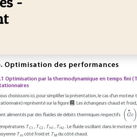
es -
nt
.
Optimisation des performances
.1 Optimisation par la thermodynamique en temps fini (
tationnaires
ous choisissons ici, pour simplifier la présentation, le cas d'un mo
tationnaire) représenté sur la figure
. Les échangeurs chaud et froi
(
G
•
c
)
H
ont alimentés par des fluides de débits thermiques respectifs
empératures
T
,
T
,
T
,
T
. Le fluide oscillant dans le moteur
C1
C2
H1
H2
oyenne
T
côté froid et
T
du côté chaud.
m
M