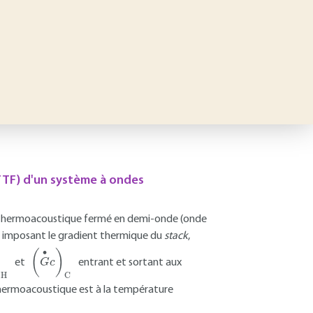
TTF) d'un système à ondes
teur thermoacoustique fermé en demi-onde (onde
d, imposant le gradient thermique du
stack
,
(
G
•
c
)
C
et
entrant et sortant aux
 thermoacoustique est à la température