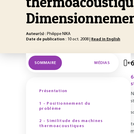
thermoacoustiqu
Dimensionneme
Auteur(s)
: Philippe NIKA
Date de publication
: 10 oct. 2008 |
Read in English
6
SOMMAIRE
MÉDIAS
6
s
Présentation
N
s
1 - Positionnement du
problème
s
2 - Similitude des machines
t
thermoacoustiques
m