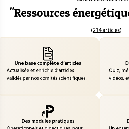
ARTICLE INCLUS DANS L'OF
"
Ressources énergétiqu
(
214 articles
)
Une base complète d’articles
D
Actualisée et enrichie d’articles
Quiz, méd
validés par nos comités scientifiques.
vidéos, et
Des modules pratiques
D
Opérationnels et didactiques, pour
Un ensemb