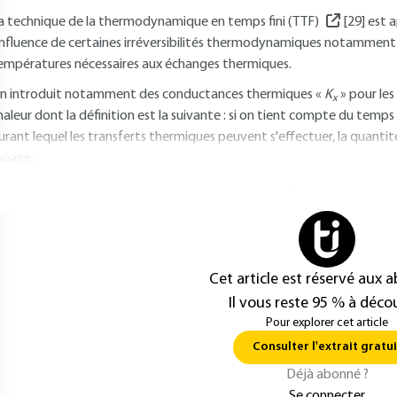
a technique de la thermodynamique en temps fini (TTF)
[29] est 
'influence de certaines irréversibilités thermodynamiques notamment 
empératures nécessaires aux échanges thermiques.
n introduit notamment des conductances thermiques «
K
» pour les
x
haleur dont la définition est la suivante : si on tient compte du temps
urant lequel les transferts thermiques peuvent s'effectuer, la quantit
néaire :
...
Cet article est réservé aux 
Il vous reste 95 % à décou
Pour explorer cet article
Consulter l'extrait gratui
Déjà abonné ?
Se connecter