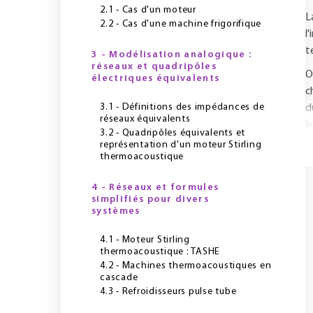
2.1 - Cas d'un moteur
L
2.2 - Cas d'une machine frigorifique
l
t
3 - Modélisation analogique :
réseaux et quadripôles
O
électriques équivalents
c
3.1 - Définitions des impédances de
d
réseaux équivalents
li
3.2 - Quadripôles équivalents et
représentation d'un moteur Stirling
thermoacoustique
4 - Réseaux et formules
simplifiés pour divers
systèmes
4.1 - Moteur Stirling
thermoacoustique : TASHE
4.2 - Machines thermoacoustiques en
cascade
4.3 - Refroidisseurs pulse tube