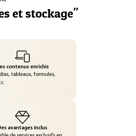
FRE
es et stockage
"
es contenus enrichis
ias, tableaux, formules,
c.
es avantages inclus
le de services exclusifs en