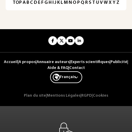
TOP
·
A
·
B
·
C
·
D
·
E
·
F
·
G
·
H
·
I
·
J
·
K
·
L
·
M
·
N
·
O
·
P
·
Q
·
R
·
S
·
T
·
U
·
V
·
W
·
X
·
Y
·
Z
Accueil
|
A propos
|
Annuaire auteurs
|
Experts scientifiques
|
Publicité
|
Aide & FAQ
|
Contact
Français
Plan du site
|
Mentions Légales
|
RGPD
|
Cookies