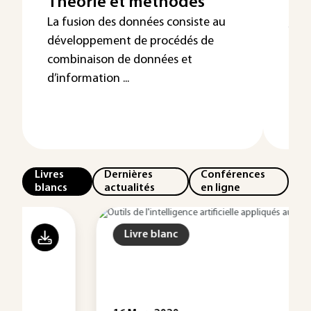
Théorie et méthodes
br
st
La fusion des données consiste au
développement de procédés de
Cet 
combinaison de données et
mou
d’information ...
trav
Puis 
Livres
Dernières
Conférences
blancs
actualités
en ligne
Livre blanc