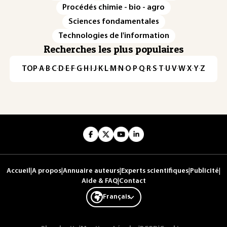
Procédés chimie - bio - agro
Sciences fondamentales
Technologies de l'information
Recherches les plus populaires
TOP
·
A
·
B
·
C
·
D
·
E
·
F
·
G
·
H
·
I
·
J
·
K
·
L
·
M
·
N
·
O
·
P
·
Q
·
R
·
S
·
T
·
U
·
V
·
W
·
X
·
Y
·
Z
Accueil
|
A propos
|
Annuaire auteurs
|
Experts scientifiques
|
Publicité
|
Aide & FAQ
|
Contact
Français