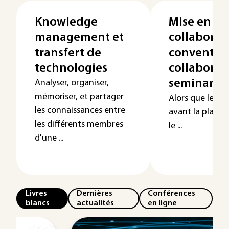
Knowledge
Mise en œ
management et
collaborat
transfert de
convention
technologies
collaborat
seminar
Analyser, organiser,
mémoriser, et partager
Alors que le g
les connaissances entre
avant la place 
les différents membres
le ...
d'une ...
Livres
Dernières
Conférences
blancs
actualités
en ligne