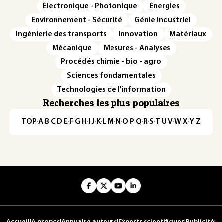
Électronique - Photonique
Énergies
Environnement - Sécurité
Génie industriel
Ingénierie des transports
Innovation
Matériaux
Mécanique
Mesures - Analyses
Procédés chimie - bio - agro
Sciences fondamentales
Technologies de l'information
Recherches les plus populaires
TOP
·
A
·
B
·
C
·
D
·
E
·
F
·
G
·
H
·
I
·
J
·
K
·
L
·
M
·
N
·
O
·
P
·
Q
·
R
·
S
·
T
·
U
·
V
·
W
·
X
·
Y
·
Z
Accueil
|
A propos
|
Annuaire auteurs
|
Experts scientifiques
|
Publicité
|