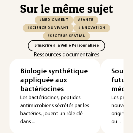
Sur le même sujet
#MÉDICAMENT
#SANTÉ
#SCIENCE DU VIVANT
#INNOVATION
#SECTEUR SPATIAL
S'inscrire à la Veille Personnalisée
Ressources documentaires
Biologie synthétique
Source
appliquée aux
future
bactériocines
médic
Les bactériocines, peptides
Les princ
antimicrobiens sécrétés par les
nouveaux
bactéries, jouent un rôle clé
origine d
dans ...
ou ...