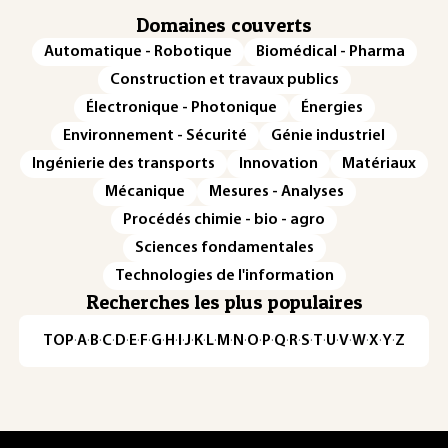
Domaines couverts
Automatique - Robotique
Biomédical - Pharma
Construction et travaux publics
Électronique - Photonique
Énergies
Environnement - Sécurité
Génie industriel
Ingénierie des transports
Innovation
Matériaux
Mécanique
Mesures - Analyses
Procédés chimie - bio - agro
Sciences fondamentales
Technologies de l'information
Recherches les plus populaires
TOP
·
A
·
B
·
C
·
D
·
E
·
F
·
G
·
H
·
I
·
J
·
K
·
L
·
M
·
N
·
O
·
P
·
Q
·
R
·
S
·
T
·
U
·
V
·
W
·
X
·
Y
·
Z