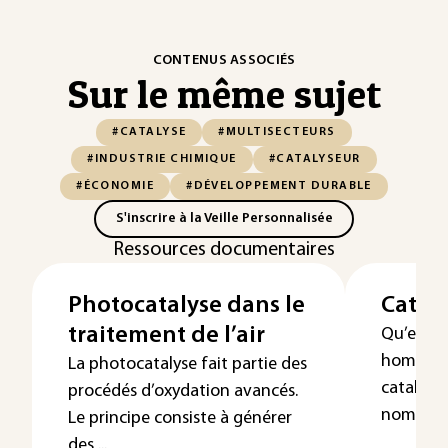
CONTENUS ASSOCIÉS
Sur le même sujet
#CATALYSE
#MULTISECTEURS
#INDUSTRIE CHIMIQUE
#CATALYSEUR
#ÉCONOMIE
#DÉVELOPPEMENT DURABLE
S'inscrire à la Veille Personnalisée
Ressources documentaires
Photocatalyse dans le
Catal
traitement de l’air
Qu’elle 
homogèn
La photocatalyse fait partie des
catalyse
procédés d’oxydation avancés.
nombreux
Le principe consiste à générer
des ...