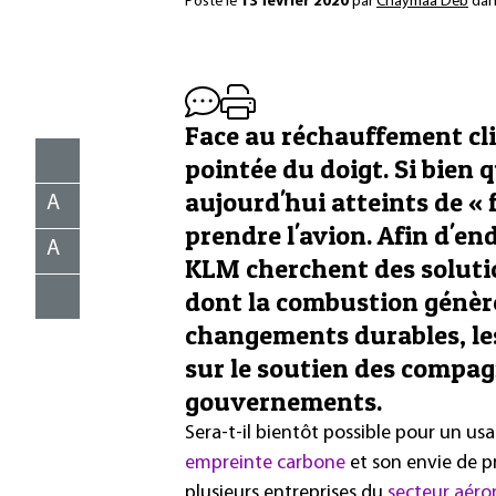
Posté le
13 février 2020
par
Chaymaa Deb
da
Face au réchauffement cli
pointée du doigt. Si bien 
aujourd'hui atteints de «
A
prendre l'avion. Afin d'e
A
KLM cherchent des soluti
dont la combustion génèr
changements durables, l
sur le soutien des compagn
gouvernements.
Sera-t-il bientôt possible pour un usa
empreinte carbone
et son envie de pr
plusieurs entreprises du
secteur aéro