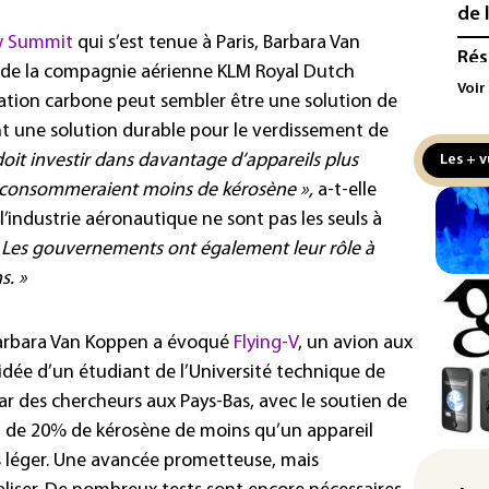
de 
w Summit
qui s’est tenue à Paris, Barbara Van
Rés
de la compagnie aérienne KLM Royal Dutch
maj
Voir
sation carbone peut sembler être une solution de
com
(so
nt une solution durable pour le verdissement de
doit investir dans davantage d’appareils plus
Les + v
Puc
 consommeraient moins de kérosène »,
a-t-elle
tax
 l’industrie aéronautique ne sont pas les seuls à
la 
 Les gouvernements ont également leur rôle à
Les
s. »
pro
sem
sol
, Barbara Van Koppen a évoqué
Flying-V
, un avion aux
l’idée d’un étudiant de l’Université technique de
Was
par des chercheurs aux Pays-Bas, avec le soutien de
rés
dem
oin de 20% de kérosène de moins qu’un appareil
s léger. Une avancée prometteuse, mais
Rug