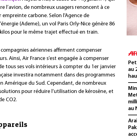
re l’avion, de nombreux usagers renoncent à ce
 empreinte carbone. Selon l’Agence de
l’énergie (Ademe), un vol Paris Orly-Nice génère 86
kilos pour le même trajet effectué en train.
s compagnies aériennes affirment compenser
eurs. Ainsi, Air France s’est engagée à compenser
Pet
e tous ses vols intérieurs à compter du 1er janvier
au 
rançaise investira notamment dans des programmes
hau
s en Amérique du Sud. Cependant, de nombreux
Min
olutions pour réduire l’utilisation de kérosène, et
Met
 de CO2.
mil
au 
Ara
ppareils
Pak
acc