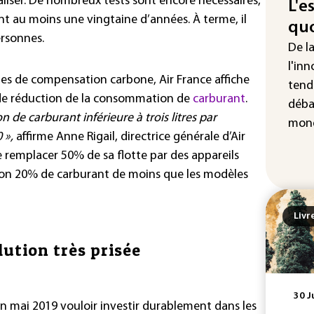
iser. De nombreux tests sont encore nécessaires,
L'e
d'u
ant au moins une vingtaine d’années. À terme, il
quo
Enq
ersonnes.
De l
don
d'I
l'inn
s de compensation carbone, Air France affiche
tend
La 
de réduction de la consommation de
carburant
.
déba
abs
e carburant inférieure à trois litres par
mét
mond
 »,
affirme Anne Rigail, directrice générale d’Air
de remplacer 50% de sa flotte par des appareils
n 20% de carburant de moins que les modèles
Livr
lution très prisée
30 J
n mai 2019 vouloir investir durablement dans les