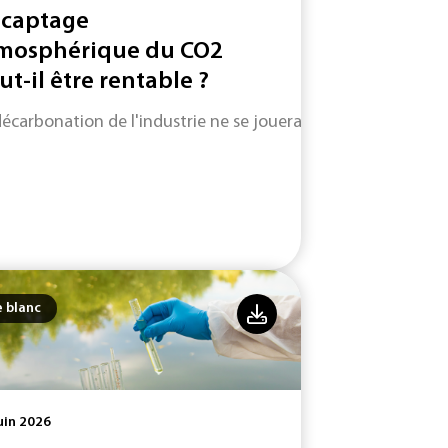
 captage
mosphérique du CO2
ut-il être rentable ?
décarbonation de l'industrie ne se jouera pas uniquement su
e blanc
uin 2026