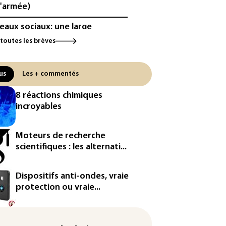
l'armée)
eaux sociaux: une large
orité d'ados britanniques
 toutes les brèves
pte contourner le couvre-feu
ndage)
us
Les + commentés
es et solaire: les Etats-Unis
ent un matériau clé dominé par
8 réactions chimiques
Chine
incroyables
 Etats-Unis veulent contrôler la
duction d'un composant des
Moteurs de recherche
iconducteurs et panneaux
scientifiques : les alternati...
aires
hington étend le contrôle des
Dispositifs anti-ondes, vraie
eaux sociaux des étrangers
protection ou vraie...
andeurs de visas
by: le Stade français victime