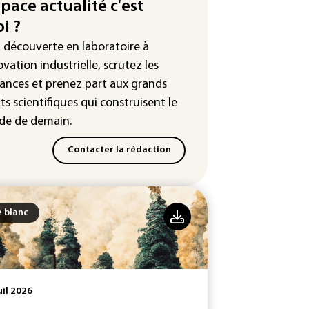
space actualité c'est
ne cyberattaque
i ?
uête ouverte après la fuite des
a découverte en laboratoire à
nées de 300.000 clients
ntermarché
ovation industrielle, scrutez les
ances
et prenez part aux
grands
Slovaquie enregistre un record
ts scientifiques
qui construisent le
olu de 42,2°C (services
éorologiques)
e de demain.
Contacter la rédaction
e blanc
uil 2026