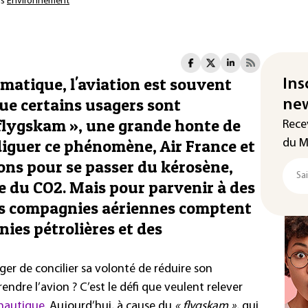
ns
Environnement
matique, l'aviation est souvent
Ins
que certains usagers sont
new
 flygskam », une grande honte de
Rece
ndiguer ce phénomène, Air France et
du M
ons pour se passer du kérosène,
e du CO2. Mais pour parvenir à des
es compagnies aériennes comptent
ies pétrolières et des
ger de concilier sa volonté de réduire son
endre l’avion ? C’est le défi que veulent relever
nautique
. Aujourd’hui, à cause du
« flygskam »
, qui