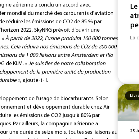
pagnie aérienne a conclu un accord avec
Le
ader mondial du marché des carburants d’aviation
at
 de réduire les émissions de CO2 de 85 % par
pe
l’horizon 2022, SkyNRG prévoit d’ouvrir une
La 
.
« À partir de 2022, l’usine produira 100 000 tonnes
nes. Cela réduira nos émissions de CO2 de 200 000
issions de 1 000 liaisons entre Amsterdam et Rio
PDG de KLM.
« Je suis fier de notre collaboration
éveloppement de la première unité de production
durable »
, ajoute-t-il.
Livr
eloppement de l’usage de biocarburants. Selon
vironnement et développement durable chez Air
éduire les émissions de CO2 jusqu’à 80% par
ques. Par ailleurs, la compagnie aérienne a
25 J
our une durée de seize mois, toutes ses liaisons au