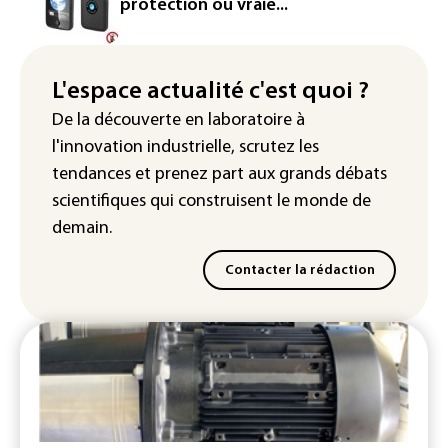
descendant de la colonie d'Escobar
protection ou vraie...
meurt malgré les soins
Éclipse: une baisse temporaire de la
production d'électricité solaire
L'espace actualité c'est quoi ?
attendue en Europe
De la découverte en laboratoire à
l'innovation industrielle, scrutez les
L'Autriche bat son record absolu de
chaleur pour le deuxième jour d'affilée
tendances
et prenez part aux
grands débats
scientifiques
qui construisent le monde de
demain.
Contacter la rédaction