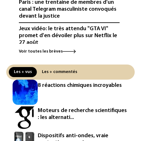
Paris : une trentaine de membres d'un
canal Telegram masculiniste convoqués
devant la justice
Jeux vidéo: le très attendu "GTA VI"
promet d'en dévoiler plus sur Netflix le
27 août
Voir toutes les brèves
Dans les entrailles de Paris, un chantier
ferroviaire hors norme pour revitaliser
les rails du RER
Les + vus
Les + commentés
Meta se lance sur le marché des logiciels
8 réactions chimiques incroyables
écrits par l'IA, dominé par Anthropic et
OpenAI
Google réorganise sa division IA: Demis
Moteurs de recherche scientifiques
Hassabis passe la main, des stars s'en
: les alternati...
vont
Colombie: un bébé hippopotame
Dispositifs anti-ondes, vraie