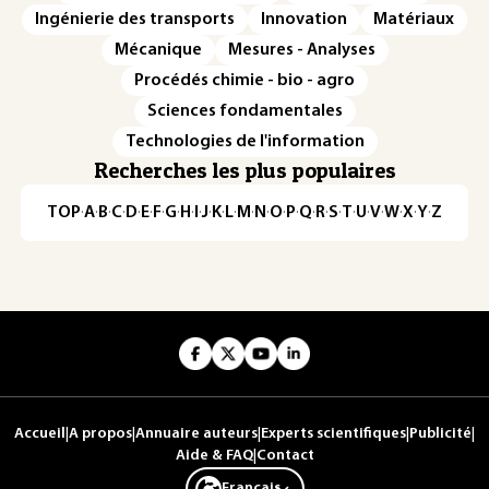
Ingénierie des transports
Innovation
Matériaux
Mécanique
Mesures - Analyses
Procédés chimie - bio - agro
Sciences fondamentales
Technologies de l'information
Recherches les plus populaires
TOP
·
A
·
B
·
C
·
D
·
E
·
F
·
G
·
H
·
I
·
J
·
K
·
L
·
M
·
N
·
O
·
P
·
Q
·
R
·
S
·
T
·
U
·
V
·
W
·
X
·
Y
·
Z
Accueil
|
A propos
|
Annuaire auteurs
|
Experts scientifiques
|
Publicité
|
Aide & FAQ
|
Contact
Français