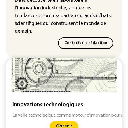
De la découverte en laboratoire à
Iris³: Eutelsat investira 3,4 milliards
l'innovation industrielle, scrutez les
d'euros dans la future constellation
européenne
tendances
et prenez part aux
grands débats
scientifiques
qui construisent le monde de
demain.
Contacter la rédaction
Innovations technologiques
La veille technologique comme moteur d'innovation pour anti
Obtenir