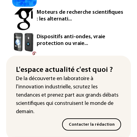
Rugby: le Stade français victime d'une
Moteurs de recherche scientifiques
cyberattaque
: les alternati...
Enquête ouverte après la fuite des
données de 300.000 clients
Dispositifs anti-ondes, vraie
d'Intermarché
protection ou vraie...
La Slovaquie enregistre un record
absolu de 42,2°C (services
météorologiques)
L'espace actualité c'est quoi ?
De la découverte en laboratoire à
Paris : une trentaine de membres d'un
l'innovation industrielle, scrutez les
canal Telegram masculiniste convoqués
devant la justice
tendances
et prenez part aux
grands débats
scientifiques
qui construisent le monde de
demain.
Contacter la rédaction