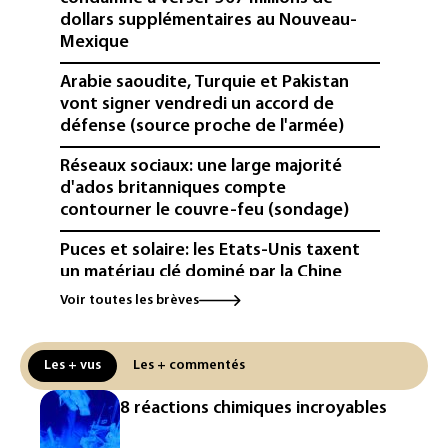
dollars supplémentaires au Nouveau-
Mexique
Arabie saoudite, Turquie et Pakistan
vont signer vendredi un accord de
défense (source proche de l'armée)
Réseaux sociaux: une large majorité
d'ados britanniques compte
contourner le couvre-feu (sondage)
Puces et solaire: les Etats-Unis taxent
un matériau clé dominé par la Chine
Voir toutes les brèves
Les Etats-Unis veulent contrôler la
production d'un composant des
semiconducteurs et panneaux solaires
Les + vus
Les + commentés
Washington étend le contrôle des
8 réactions chimiques incroyables
réseaux sociaux des étrangers
demandeurs de visas