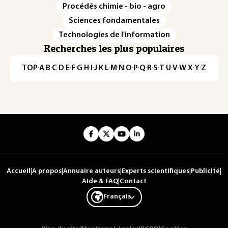
Procédés chimie - bio - agro
Sciences fondamentales
Technologies de l'information
Recherches les plus populaires
TOP
·
A
·
B
·
C
·
D
·
E
·
F
·
G
·
H
·
I
·
J
·
K
·
L
·
M
·
N
·
O
·
P
·
Q
·
R
·
S
·
T
·
U
·
V
·
W
·
X
·
Y
·
Z
Accueil
|
A propos
|
Annuaire auteurs
|
Experts scientifiques
|
Publicité
|
Aide & FAQ
|
Contact
Français