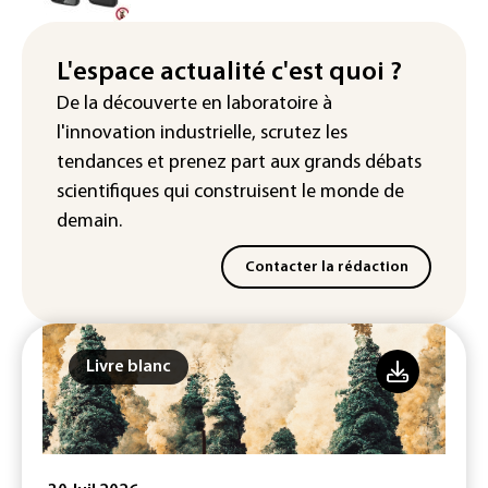
Véhicules de livraison autonomes: la
France ouvre la voie à leur
homologation
L'espace actualité c'est quoi ?
De la découverte en laboratoire à
Iris³: Eutelsat investira 3,4 milliards
l'innovation industrielle, scrutez les
d'euros dans la future constellation
européenne
tendances
et prenez part aux
grands débats
scientifiques
qui construisent le monde de
demain.
Contacter la rédaction
Livre blanc