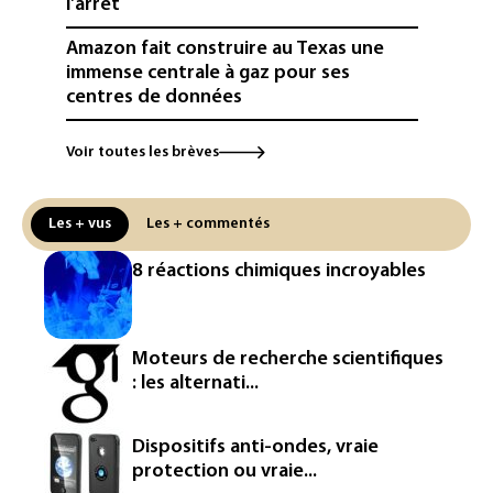
l'arrêt
Amazon fait construire au Texas une
immense centrale à gaz pour ses
centres de données
L'UE demande à Meta et TikTok de
Voir toutes les brèves
renforcer la surveillance et la
vérification des faits après l'affaire de
Ceuta
Les + vus
Les + commentés
L'Europe se prépare à une baisse de la
8 réactions chimiques incroyables
production d'électricité lors de l'éclipse
solaire
La métropole de Rouen porte plainte
Moteurs de recherche scientifiques
contre BASF pour pollution aux PFAS
: les alternati...
Canicule: à l'arrêt depuis fin juillet, la
centrale de Golfech reconnectée au
Dispositifs anti-ondes, vraie
réseau
protection ou vraie...