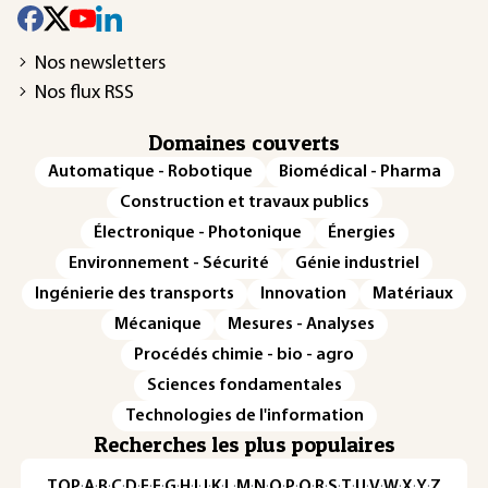
Nos newsletters
Nos flux RSS
Domaines couverts
Automatique - Robotique
Biomédical - Pharma
Construction et travaux publics
Électronique - Photonique
Énergies
Environnement - Sécurité
Génie industriel
Ingénierie des transports
Innovation
Matériaux
Mécanique
Mesures - Analyses
Procédés chimie - bio - agro
Sciences fondamentales
Technologies de l'information
Recherches les plus populaires
TOP
·
A
·
B
·
C
·
D
·
E
·
F
·
G
·
H
·
I
·
J
·
K
·
L
·
M
·
N
·
O
·
P
·
Q
·
R
·
S
·
T
·
U
·
V
·
W
·
X
·
Y
·
Z