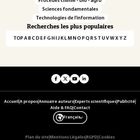
Procédés chimie - bio - agro
Sciences fondamentales
Technologies de l'information
Recherches les plus populaires
TOP
·
A
·
B
·
C
·
D
·
E
·
F
·
G
·
H
·
I
·
J
·
K
·
L
·
M
·
N
·
O
·
P
·
Q
·
R
·
S
·
T
·
U
·
V
·
W
·
X
·
Y
·
Z
Accueil
|
A propos
|
Annuaire auteurs
|
Experts scientifiques
|
Publicité
|
Aide & FAQ
|
Contact
Français
Plan du site
|
Mentions Légales
|
RGPD
|
Cookies