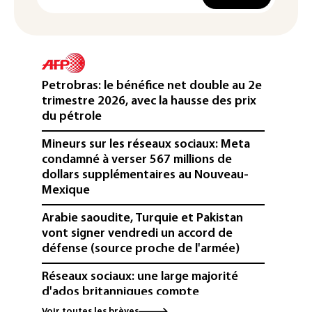
Petrobras: le bénéfice net double au 2e
trimestre 2026, avec la hausse des prix
du pétrole
Mineurs sur les réseaux sociaux: Meta
condamné à verser 567 millions de
dollars supplémentaires au Nouveau-
Mexique
Arabie saoudite, Turquie et Pakistan
vont signer vendredi un accord de
défense (source proche de l'armée)
Réseaux sociaux: une large majorité
d'ados britanniques compte
contourner le couvre-feu (sondage)
Voir toutes les brèves