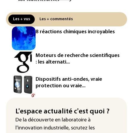
Puces et solaire: les Etats-Unis taxent
un matériau clé dominé par la Chine
Les + vus
Les + commentés
Les Etats-Unis veulent contrôler la
8 réactions chimiques incroyables
production d'un composant des
semiconducteurs et panneaux solaires
Washington étend le contrôle des
Moteurs de recherche scientifiques
réseaux sociaux des étrangers
: les alternati...
demandeurs de visas
Rugby: le Stade français victime d'une
Dispositifs anti-ondes, vraie
cyberattaque
protection ou vraie...
Enquête ouverte après la fuite des
données de 300.000 clients
d'Intermarché
L'espace actualité c'est quoi ?
De la découverte en laboratoire à
La Slovaquie enregistre un record
l'innovation industrielle, scrutez les
absolu de 42,2°C (services