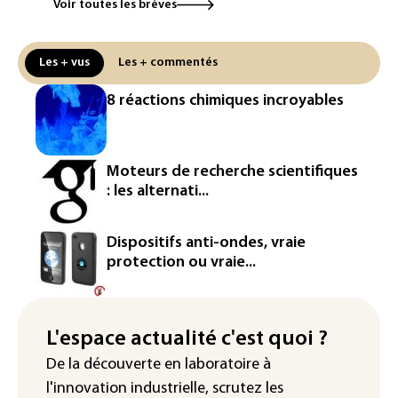
Voir toutes les brèves
Canicule: à l'arrêt depuis fin juillet, la
centrale de Golfech reconnectée au
réseau
Les + vus
Les + commentés
Véhicules de livraison autonomes: la
8 réactions chimiques incroyables
France ouvre la voie à leur
homologation
Iris³: Eutelsat investira 3,4 milliards
Moteurs de recherche scientifiques
d'euros dans la future constellation
: les alternati...
européenne
Le magazine VSD racheté par
Dispositifs anti-ondes, vraie
l'entrepreneur Vianney d'Alançon
protection ou vraie...
La production française de maïs
attendue au plus bas depuis 1980
L'espace actualité c'est quoi ?
"Retour en force" progressif de la
De la découverte en laboratoire à
chaleur dans les prochains jours en
l'innovation industrielle, scrutez les
France