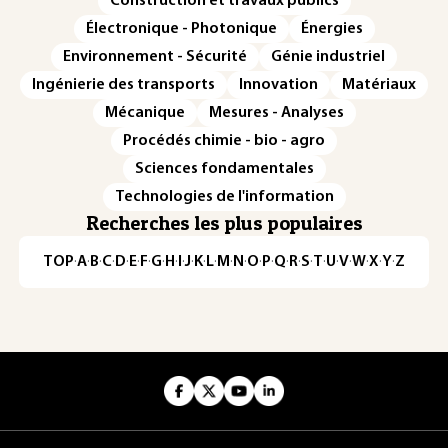
Construction et travaux publics
Électronique - Photonique
Énergies
Environnement - Sécurité
Génie industriel
Ingénierie des transports
Innovation
Matériaux
Mécanique
Mesures - Analyses
Procédés chimie - bio - agro
Sciences fondamentales
Technologies de l'information
Recherches les plus populaires
TOP
·
A
·
B
·
C
·
D
·
E
·
F
·
G
·
H
·
I
·
J
·
K
·
L
·
M
·
N
·
O
·
P
·
Q
·
R
·
S
·
T
·
U
·
V
·
W
·
X
·
Y
·
Z