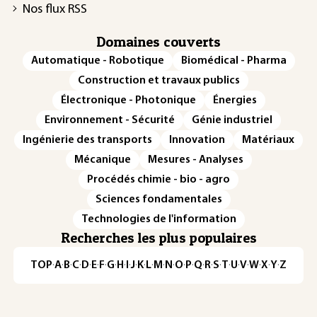
Nos flux RSS
Domaines couverts
Automatique - Robotique
Biomédical - Pharma
Construction et travaux publics
Électronique - Photonique
Énergies
Environnement - Sécurité
Génie industriel
Ingénierie des transports
Innovation
Matériaux
Mécanique
Mesures - Analyses
Procédés chimie - bio - agro
Sciences fondamentales
Technologies de l'information
Recherches les plus populaires
TOP
·
A
·
B
·
C
·
D
·
E
·
F
·
G
·
H
·
I
·
J
·
K
·
L
·
M
·
N
·
O
·
P
·
Q
·
R
·
S
·
T
·
U
·
V
·
W
·
X
·
Y
·
Z