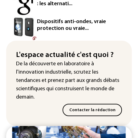
L'Arabie saoudite, le Pakistan et la
: les alternati...
Turquie ont signé un accord de défense
Le Sri Lanka bloque près de 100
Dispositifs anti-ondes, vraie
nouveaux sites de paris en ligne non
protection ou vraie...
autorisés
Petrobras: le bénéfice net double au 2e
trimestre 2026, avec la hausse des prix
L'espace actualité c'est quoi ?
du pétrole
De la découverte en laboratoire à
l'innovation industrielle, scrutez les
tendances
et prenez part aux
grands débats
scientifiques
qui construisent le monde de
demain.
Contacter la rédaction