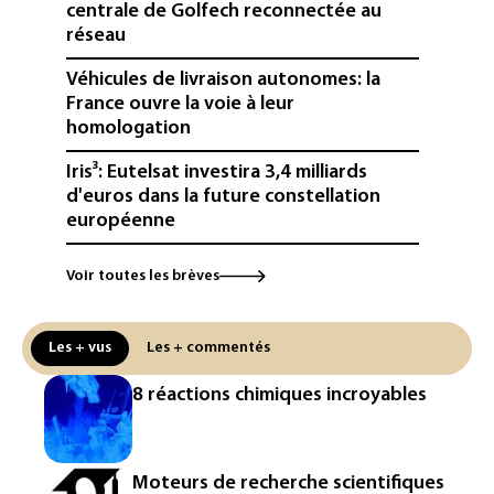
centrale de Golfech reconnectée au
réseau
Véhicules de livraison autonomes: la
France ouvre la voie à leur
homologation
Iris³: Eutelsat investira 3,4 milliards
d'euros dans la future constellation
européenne
Le magazine VSD racheté par
Voir toutes les brèves
l'entrepreneur Vianney d'Alançon
La production française de maïs
Les + vus
Les + commentés
attendue au plus bas depuis 1980
8 réactions chimiques incroyables
"Retour en force" progressif de la
chaleur dans les prochains jours en
France
Moteurs de recherche scientifiques