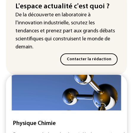
L'espace actualité c'est quoi ?
"Retour en force" progressif de la
De la découverte en laboratoire à
chaleur dans les prochains jours en
l'innovation industrielle, scrutez les
France
tendances
et prenez part aux
grands débats
scientifiques
qui construisent le monde de
demain.
Contacter la rédaction
Physique Chimie