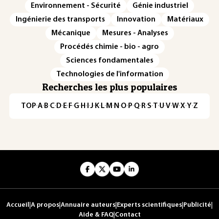
Environnement - Sécurité
Génie industriel
Ingénierie des transports
Innovation
Matériaux
Mécanique
Mesures - Analyses
Procédés chimie - bio - agro
Sciences fondamentales
Technologies de l'information
Recherches les plus populaires
TOP
·
A
·
B
·
C
·
D
·
E
·
F
·
G
·
H
·
I
·
J
·
K
·
L
·
M
·
N
·
O
·
P
·
Q
·
R
·
S
·
T
·
U
·
V
·
W
·
X
·
Y
·
Z
Accueil
|
A propos
|
Annuaire auteurs
|
Experts scientifiques
|
Publicité
|
Aide & FAQ
|
Contact