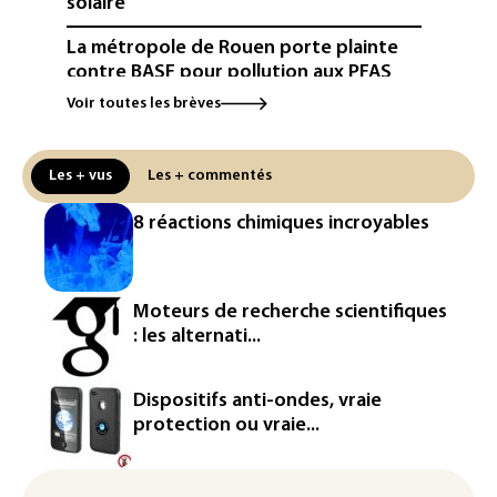
solaire
La métropole de Rouen porte plainte
contre BASF pour pollution aux PFAS
Voir toutes les brèves
Canicule: à l'arrêt depuis fin juillet, la
centrale de Golfech reconnectée au
réseau
Les + vus
Les + commentés
Véhicules de livraison autonomes: la
8 réactions chimiques incroyables
France ouvre la voie à leur
homologation
Iris³: Eutelsat investira 3,4 milliards
Moteurs de recherche scientifiques
d'euros dans la future constellation
: les alternati...
européenne
Le magazine VSD racheté par
Dispositifs anti-ondes, vraie
l'entrepreneur Vianney d'Alançon
protection ou vraie...
La production française de maïs
attendue au plus bas depuis 1980