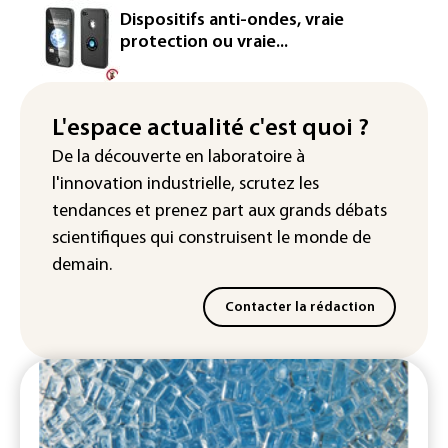
Le magazine VSD racheté par
Dispositifs anti-ondes, vraie
l'entrepreneur Vianney d'Alançon
protection ou vraie...
La production française de maïs
attendue au plus bas depuis 1980
L'espace actualité c'est quoi ?
"Retour en force" progressif de la
De la découverte en laboratoire à
chaleur dans les prochains jours en
l'innovation industrielle, scrutez les
France
tendances
et prenez part aux
grands débats
scientifiques
qui construisent le monde de
demain.
Contacter la rédaction