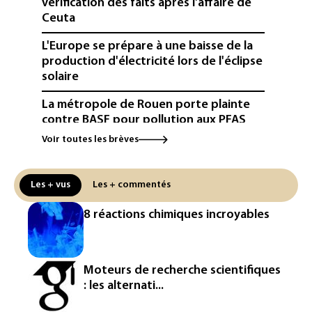
vérification des faits après l'affaire de
Ceuta
L'Europe se prépare à une baisse de la
production d'électricité lors de l'éclipse
solaire
La métropole de Rouen porte plainte
contre BASF pour pollution aux PFAS
Voir toutes les brèves
Canicule: à l'arrêt depuis fin juillet, la
centrale de Golfech reconnectée au
réseau
Les + vus
Les + commentés
Véhicules de livraison autonomes: la
8 réactions chimiques incroyables
France ouvre la voie à leur
homologation
Iris³: Eutelsat investira 3,4 milliards
Moteurs de recherche scientifiques
d'euros dans la future constellation
: les alternati...
européenne