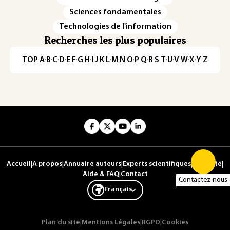
Sciences fondamentales
Technologies de l'information
Recherches les plus populaires
TOP
·
A
·
B
·
C
·
D
·
E
·
F
·
G
·
H
·
I
·
J
·
K
·
L
·
M
·
N
·
O
·
P
·
Q
·
R
·
S
·
T
·
U
·
V
·
W
·
X
·
Y
·
Z
Accueil
|
A propos
|
Annuaire auteurs
|
Experts scientifiques
|
Publicité
|
Aide & FAQ
|
Contact
Contactez-nous
Français
Plan du site
|
Mentions Légales
|
RGPD
|
Cookies