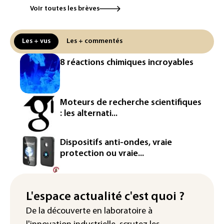
Voir toutes les brèves
Véhicules de livraison autonomes: la
France ouvre la voie à leur
homologation
Les + vus
Les + commentés
Iris³: Eutelsat investira 3,4 milliards
8 réactions chimiques incroyables
d'euros dans la future constellation
européenne
Le magazine VSD racheté par
Moteurs de recherche scientifiques
l'entrepreneur Vianney d'Alançon
: les alternati...
La production française de maïs
attendue au plus bas depuis 1980
Dispositifs anti-ondes, vraie
protection ou vraie...
"Retour en force" progressif de la
chaleur dans les prochains jours en
France
L'espace actualité c'est quoi ?
L'Arabie saoudite, le Pakistan et la
De la découverte en laboratoire à
Turquie ont signé un accord de défense