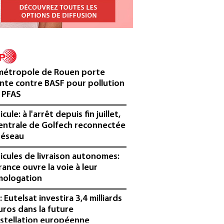
métropole de Rouen porte
inte contre BASF pour pollution
 PFAS
cule: à l'arrêt depuis fin juillet,
centrale de Golfech reconnectée
réseau
icules de livraison autonomes:
France ouvre la voie à leur
ologation
³: Eutelsat investira 3,4 milliards
uros dans la future
stellation européenne