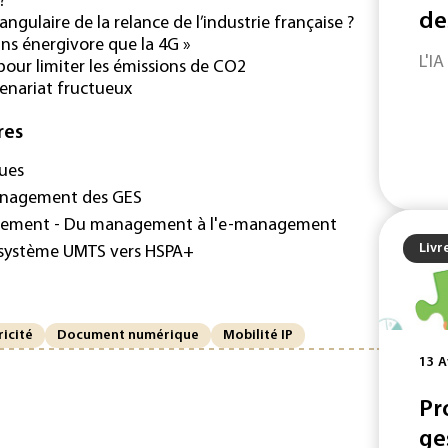
?
de
angulaire de la relance de l’industrie française ?
ins énergivore que la 4G »
L'IA
pour limiter les émissions de CO2
tenariat fructueux
res
ques
management des GES
agement - Du management à l'e-management
Livr
u système UMTS vers HSPA+
ricité
Document numérique
Mobilité IP
13 A
Pr
ge