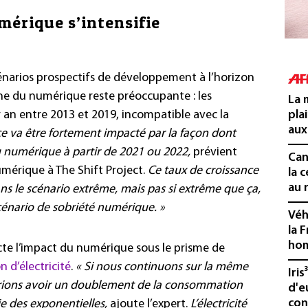
mérique s’intensifie
cénarios prospectifs de développement à l’horizon
one du numérique reste préoccupante : les
La 
an entre 2013 et 2019, incompatible avec la
pla
aux
ce va être fortement impacté par la façon dont
u numérique à partir de 2021 ou 2022,
prévient
Cani
mérique à The Shift Project.
Ce taux de croissance
la 
au 
ans le scénario extrême, mais pas si extrême que ça,
cénario de sobriété numérique. »
Véh
la 
hom
pecte l’impact du numérique sous le prisme de
d’électricité
.
« Si nous continuons sur la même
Iris
rrions avoir un doublement de la consommation
d'e
con
e des exponentielles,
ajoute l’expert.
L’électricité