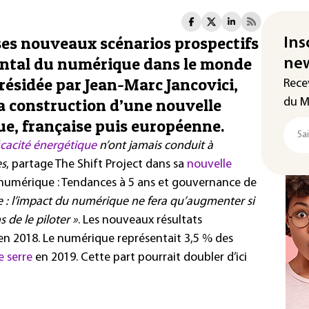
 ses nouveaux scénarios prospectifs
Ins
ental du numérique dans le monde
new
 présidée par Jean-Marc Jancovici,
Rece
la construction d’une nouvelle
du M
, française puis européenne.
icacité énergétique
n’ont jamais conduit à
es
, partage The Shift Project dans sa
nouvelle
umérique : Tendances à 5 ans et gouvernance de
e : l’impact du numérique ne fera qu’augmenter si
de le piloter »
. Les nouveaux résultats
 en 2018. Le numérique représentait 3,5 % des
e serre
en 2019. Cette part pourrait doubler d’ici