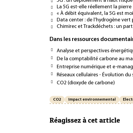
5G : un déploiement à haut risque
La 5G est-elle réellement la pierre 
« À débit équivalent, la 5G est mo
Data center : de l’hydrogène vert 
Chimirec et Trackdéchets : un par
Dans les ressources documentai
Analyse et perspectives énergéti
De la comptabilité carbone au 
Entreprise numérique et e-man
Réseaux cellulaires - Évolution d
CO2 (dioxyde de carbone)
CO2
Impact environnemental
Elect
Réagissez à cet article