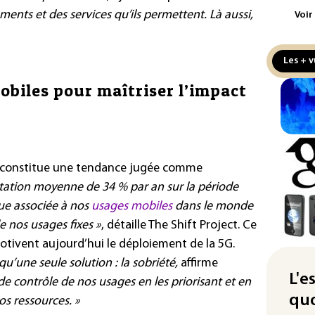
ments et des services qu’ils permettent. Là aussi,
Voir
Le 
l'e
Les + v
La 
att
obiles pour maîtriser l’impact
"Re
cha
Fra
s constitue une tendance jugée comme
L'A
Tur
ation moyenne de 34 % par an sur la période
déf
ue associée à nos
usages mobiles
dans le monde
e nos usages fixes »
, détaille The Shift Project. Ce
Le 
tivent aujourd’hui le déploiement de la 5G.
nou
non
 qu’une seule solution : la sobriété,
affirme
L'e
 de contrôle de nos usages en les priorisant et en
Pet
quo
os ressources. »
au 