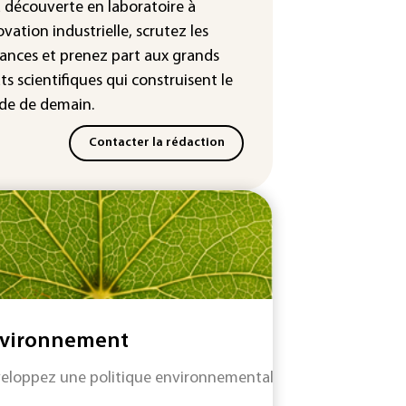
sse des prix du pétrole
a découverte en laboratoire à
ovation industrielle, scrutez les
ances
et prenez part aux
grands
ts scientifiques
qui construisent le
e de demain.
Contacter la rédaction
vironnement
eloppez une politique environnementale efficace tout en re