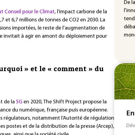
hau
De l
l'inn
 Conseil pour le Climat
, l’impact carbone de la
tend
,7 et 6,7 millions de tonnes de CO2 en 2030. La
déba
sions importées, le reste de l’augmentation de
mond
nisme invitait à agir en amont du déploiement pour
pourquoi » et le « comment » du
t de la
5G
en 2020, The Shift Project propose la
ance du numérique, française puis européenne.
En
 les régulateurs, notamment l’Autorité de régulation
Dév
 postes et de la distribution de la presse (Arcep),
ues, ainsi que la société civile.