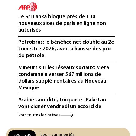
Le Sri Lanka bloque près de 100
nouveaux sites de paris en ligne non
autorisés
Petrobras: le bénéfice net double au 2e
trimestre 2026, avec la hausse des prix
du pétrole
Mineurs sur les réseaux sociaux: Meta
condamné à verser 567 millions de
dollars supplémentaires au Nouveau-
Mexique
Arabie saoudite, Turquie et Pakistan
vont signer vendredi un accord de
défense (source proche de l'armée)
Voir toutes les brèves
Réseaux sociaux: une large majorité
d'ados britanniques compte
Les + vus
Les + commentés