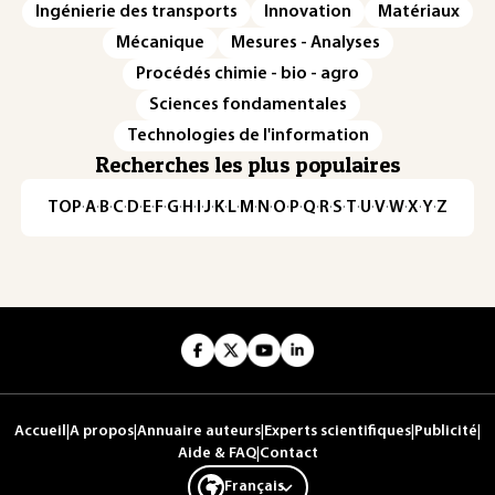
Ingénierie des transports
Innovation
Matériaux
Mécanique
Mesures - Analyses
Procédés chimie - bio - agro
Sciences fondamentales
Technologies de l'information
Recherches les plus populaires
TOP
·
A
·
B
·
C
·
D
·
E
·
F
·
G
·
H
·
I
·
J
·
K
·
L
·
M
·
N
·
O
·
P
·
Q
·
R
·
S
·
T
·
U
·
V
·
W
·
X
·
Y
·
Z
Accueil
|
A propos
|
Annuaire auteurs
|
Experts scientifiques
|
Publicité
|
Aide & FAQ
|
Contact
Français