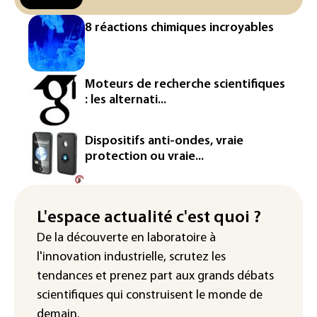
contourner le couvre-feu (sondage)
8 réactions chimiques incroyables
Puces et solaire: les Etats-Unis taxent
un matériau clé dominé par la Chine
Les Etats-Unis veulent contrôler la
Moteurs de recherche scientifiques
production d'un composant des
: les alternati...
semiconducteurs et panneaux solaires
Washington étend le contrôle des
Dispositifs anti-ondes, vraie
réseaux sociaux des étrangers
protection ou vraie...
demandeurs de visas
Rugby: le Stade français victime d'une
cyberattaque
L'espace actualité c'est quoi ?
De la découverte en laboratoire à
Enquête ouverte après la fuite des
l'innovation industrielle, scrutez les
données de 300.000 clients
d'Intermarché
tendances
et prenez part aux
grands débats
scientifiques
qui construisent le monde de
demain.