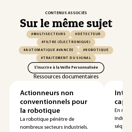
CONTENUS ASSOCIÉS
Sur le même sujet
#MULTISECTEURS
#DÉTECTEUR
#FILTRE (ÉLECTRONIQUE)
#AUTOMATIQUE AVANCÉE
#ROBOTIQUE
#TRAITEMENT DU SIGNAL
S'inscrire à la Veille Personnalisée
Ressources documentaires
Actionneurs non
Intég
conventionnels pour
capt
la robotique
En règle
industr
La robotique pénètre de
séquen
nombreux secteurs industriels.