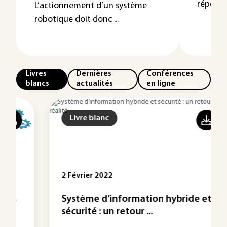
répétitif
L’actionnement d’un système
robotique doit donc ...
Livres
Dernières
Conférences
blancs
actualités
en ligne
Livre blanc
2 Février 2022
Système d’information hybride et
sécurité : un retour ...