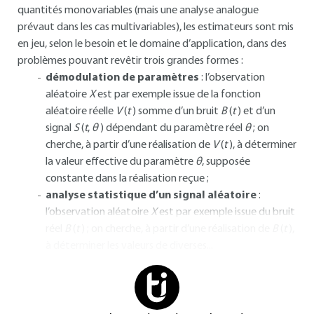
quantités monovariables (mais une analyse analogue
prévaut dans les cas multivariables), les estimateurs sont mis
en jeu, selon le besoin et le domaine d’application, dans des
problèmes pouvant revêtir trois grandes formes :
démodulation de paramètres
: l’observation
aléatoire
X
est par exemple issue de la fonction
aléatoire réelle
V
(
t
) somme d’un bruit
B
(
t
) et d’un
signal
S
(
t
,
θ
) dépendant du paramètre réel
θ
; on
cherche, à partir d’une réalisation de
V
(
t
), à déterminer
la valeur effective du paramètre
θ
, supposée
constante dans la réalisation reçue ;
analyse statistique d’un signal aléatoire
:
l’observation aléatoire
X
est par exemple issue du bruit
réel
B
(
t
) ; on cherche, à partir d’une réalisation de
B
(
t
),
à déterminer les valeurs de diverses...