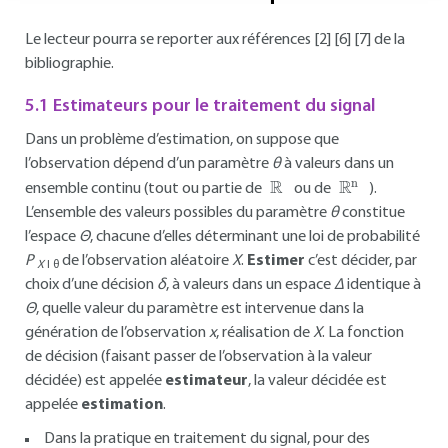
Le lecteur pourra se reporter aux références [2] [6] [7] de la
bibliographie.
5.1 Estimateurs pour le traitement du signal
Dans un problème d’estimation, on suppose que
l’observation dépend d’un paramètre
θ
à valeurs dans un
ℝ
ℝ
n
ensemble continu (tout ou partie de
ou de
).
L’ensemble des valeurs possibles du paramètre
θ
constitue
l’espace
Θ
, chacune d’elles déterminant une loi de probabilité
P
de l’observation aléatoire
X
.
Estimer
c’est décider, par
X
I θ
choix d’une décision
δ
, à valeurs dans un espace
Δ
identique à
Θ
, quelle valeur du paramètre est intervenue dans la
génération de l’observation
x
, réalisation de
X
. La fonction
de décision (faisant passer de l’observation à la valeur
décidée) est appelée
estimateur
, la valeur décidée est
appelée
estimation
.
Dans la pratique en traitement du signal, pour des