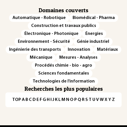
Domaines couverts
Automatique - Robotique
Biomédical - Pharma
Construction et travaux publics
Électronique - Photonique
Énergies
Environnement - Sécurité
Génie industriel
Ingénierie des transports
Innovation
Matériaux
Mécanique
Mesures - Analyses
Procédés chimie - bio - agro
Sciences fondamentales
Technologies de l'information
Recherches les plus populaires
TOP
·
A
·
B
·
C
·
D
·
E
·
F
·
G
·
H
·
I
·
J
·
K
·
L
·
M
·
N
·
O
·
P
·
Q
·
R
·
S
·
T
·
U
·
V
·
W
·
X
·
Y
·
Z