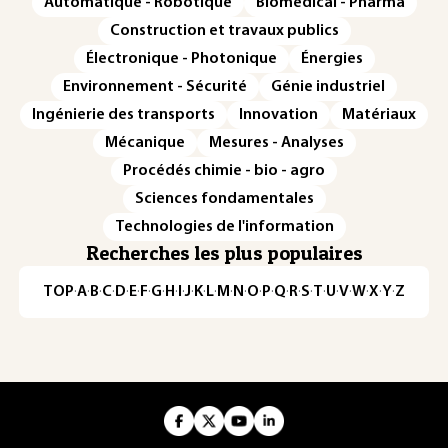
Automatique - Robotique
Biomédical - Pharma
Construction et travaux publics
Électronique - Photonique
Énergies
Environnement - Sécurité
Génie industriel
Ingénierie des transports
Innovation
Matériaux
Mécanique
Mesures - Analyses
Procédés chimie - bio - agro
Sciences fondamentales
Technologies de l'information
Recherches les plus populaires
TOP
·
A
·
B
·
C
·
D
·
E
·
F
·
G
·
H
·
I
·
J
·
K
·
L
·
M
·
N
·
O
·
P
·
Q
·
R
·
S
·
T
·
U
·
V
·
W
·
X
·
Y
·
Z