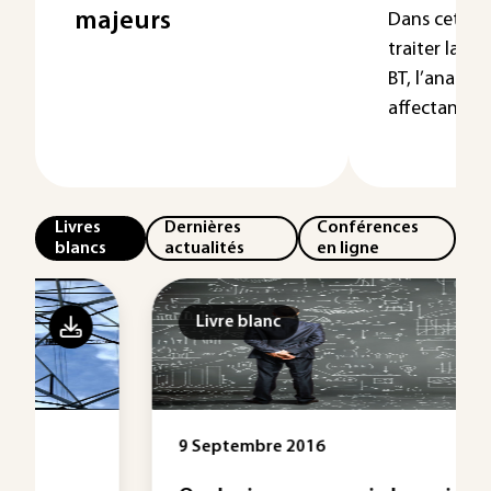
majeurs
Dans cet art
traiter la s
BT, l’analys
affectant les 
Livres
Dernières
Conférences
blancs
actualités
en ligne
Livre blanc
9 Septembre 2016