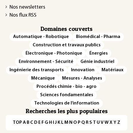
Nos newsletters
Nos flux RSS
Domaines couverts
Automatique - Robotique
Biomédical - Pharma
Construction et travaux publics
Électronique - Photonique
Énergies
Environnement - Sécurité
Génie industriel
Ingénierie des transports
Innovation
Matériaux
Mécanique
Mesures - Analyses
Procédés chimie - bio - agro
Sciences fondamentales
Technologies de l'information
Recherches les plus populaires
TOP
·
A
·
B
·
C
·
D
·
E
·
F
·
G
·
H
·
I
·
J
·
K
·
L
·
M
·
N
·
O
·
P
·
Q
·
R
·
S
·
T
·
U
·
V
·
W
·
X
·
Y
·
Z