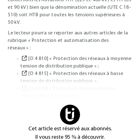
conservons les notations THT (225 et 400 kV) et HT (63
et 90 kV) bien que la dénomination actuelle (UTE C 18-
510) soit HTB pour toutes les tensions supérieures à
50 kV.
Le lecteur pourra se reporter aux autres articles de la
rubrique « Protection et automatisation des
réseaux » :
[D 4 810] « Protection des réseaux à moyenne
tension de distribution publique » ;
[D 4 815] « Protection des réseaux à basse
tension de distribution publique » ;
[D 4 820] « Protection des installations
industrielles et tertiaires ».
Cet article est réservé aux abonnés.
Il vous reste 95 % à découvrir.