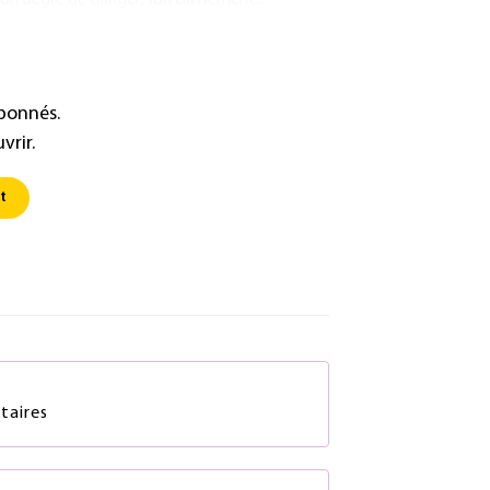
son degré de danger, son classement...
abonnés.
vrir.
t
S
taires