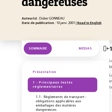
dangereuses
Auteur(s)
: Didier GONNEAU
Date de publication
: 10 janv. 2001 |
Read in English
1
SOMMAIRE
MÉDIAS
L
b
Présentation
L
m
1 - Principaux textes
réglementaires
t
1.1 - Règlements de transport :
obligations applicables aux
emballages des matières
dangereuses