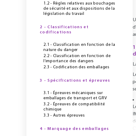
1.2 - Règles relatives aux bouchages
de sécurité et aux dispositions de la
législation du travail
U
2 - Classifications et
d
codifications
a
2.1 - Classification en fonction de la
1
nature du danger
d
2.2 - Classification en fonction de
l’importance des dangers
L
2.3 - Codification des emballages
L
3 - Spécifications et épreuves
p
s
3.1 - Épreuves mécaniques sur
emballages de transport et GRV
3.2 - Épreuves de compatibilité
L
chimique
I
3.3 - Autres épreuves
d
C
4 - Marquage des emballages