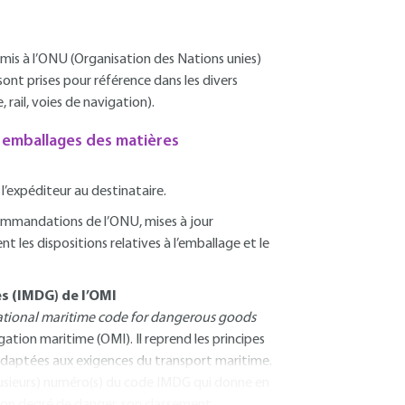
rmis à l’ONU (Organisation des Nations unies)
sont prises pour référence dans les divers
 rail, voies de navigation).
x emballages des matières
 l’expéditeur au destinataire.
commandations de l’ONU, mises à jour
les dispositions relatives à l’emballage et le
s (IMDG) de l’OMI
ational maritime code for dangerous goods
ation maritime (OMI). Il reprend les principes
t adaptées aux exigences du transport maritime.
lusieurs) numéro(s) du code IMDG qui donne en