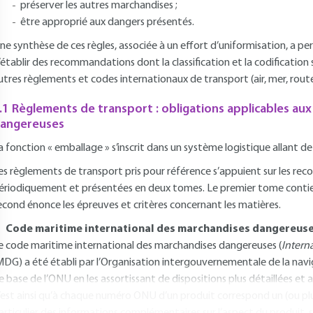
préserver les autres marchandises ;
être approprié aux dangers présentés.
ne synthèse de ces règles, associée à un effort d’uniformisation, a pe
’établir des recommandations dont la classification et la codification 
utres règlements et codes internationaux de transport (air, mer, route,
.1 Règlements de transport : obligations applicables au
angereuses
a fonction « emballage » s’inscrit dans un système logistique allant de
es règlements de transport pris pour référence s’appuient sur les re
ériodiquement et présentées en deux tomes. Le premier tome contient 
econd énonce les épreuves et critères concernant les matières.
Code maritime international des marchandises dangereuse
e code maritime international des marchandises dangereuses (
Intern
MDG) a été établi par l’Organisation intergouvernementale de la navig
e base de l’ONU en les assortissant de dispositions plus détaillées e
’est ainsi qu’à chaque numéro ONU d’un produit correspond un (ou p