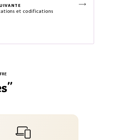
UIVANTE
cations et codifications
FRE
es
"