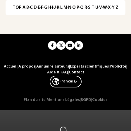
TOP
·
A
·
B
·
C
·
D
·
E
·
F
·
G
·
H
·
I
·
J
·
K
·
L
·
M
·
N
·
O
·
P
·
Q
·
R
·
S
·
T
·
U
·
V
·
W
·
X
·
Y
·
Z
Accueil
|
A propos
|
Annuaire auteurs
|
Experts scientifiques
|
Publicité
|
Aide & FAQ
|
Contact
Français
Plan du site
|
Mentions Légales
|
RGPD
|
Cookies