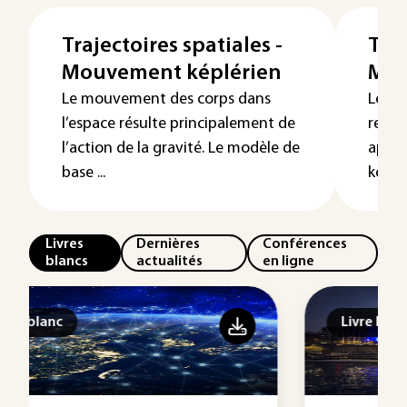
Trajectoires spatiales -
Traj
Mouvement képlérien
Mou
Le mouvement des corps dans
Le mo
l’espace résulte principalement de
repré
l’action de la gravité. Le modèle de
appro
base ...
képlér
Livres
Dernières
Conférences
blancs
actualités
en ligne
Livre blanc